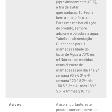
(aproximadamente 40°C),
a fim de evitar
queimaduras. 10. Feche
bem a lata após o uso.
Para uma melhor diluição
do produto, sempre
adicione o pó sobre a água.
Tabela de alimentação:
Quantidade para 1
mamadeira Idade do
lactente Água a 70°C em
ml Número de medidas
rasas Número de
mamadeiras por dia 1ª e 2ª
semana 90 3 6 3ª e 4ª
semana 120 4 5 2º mês
150 5 5 3º e 4º mês 180 6
5 5º e 6º mês 210 7 5
Avisos
Aviso importante: este
produto somente deve ser