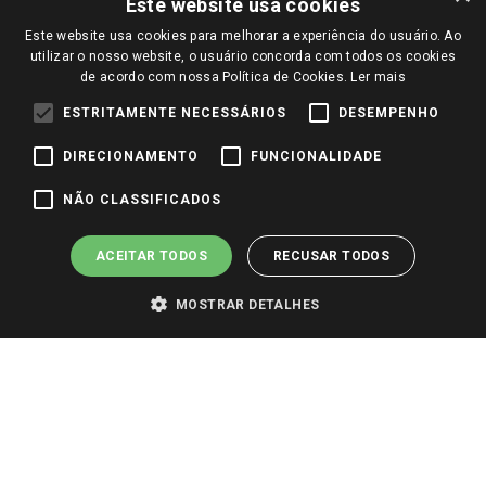
Este website usa cookies
Notícias
Perguntas frequentes
Este website usa cookies para melhorar a experiência do usuário. Ao
Redes Sociais
utilizar o nosso website, o usuário concorda com todos os cookies
Trabalhe Conosco
de acordo com nossa Política de Cookies.
Ler mais
Identidade Visual
ESTRITAMENTE NECESSÁRIOS
DESEMPENHO
DIRECIONAMENTO
FUNCIONALIDADE
Pagamento e Segurança
NÃO CLASSIFICADOS
ACEITAR TODOS
RECUSAR TODOS
MOSTRAR DETALHES
PARA VER OS PREÇOS DA SUA REGIÃO, FAÇA LOGIN E SELECIONE A LOJA DE