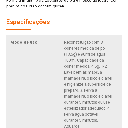
Fórmula Infantil para Lactentes de 0 a 6 meses de idade. Com
prebióticos. Não contém glúten.
Especificações
Modo de uso
Reconstituição com 3
colheres medida de pó
(13,5g) e 90ml de água =
100ml. Capacidade da
colher medida: 4,5g. 1-2.
Lave bem as mãos, a
mamadeira, o bico e o anel
e higienize a superfície de
preparo. 3. Ferva a
mamadeira, o bico e o anel
durante 5 minutos ou use
esterilizador adequado. 4.
Ferva água potável
durante 5 minutos.
Aguarde