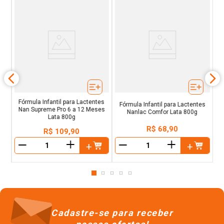
F
Fórmula Infantil para Lactentes
Fórmula Infantil para Lactentes
Nan Supreme Pro 6 a 12 Meses
Nanlac Comfor Lata 800g
Lata 800g
R$
68
,
90
R$
109
,
90
＋
＋
－
－
Cadastre-se para receber