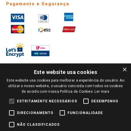
Pagamento e Segurança
×
Este website usa cookies
Este website usa cookies para melhorar a experiência do usuário. Ao
PARA VER OS PREÇOS DA SUA REGIÃO, FAÇA LOGIN E SELECIONE A LOJA DE
utilizar o nosso website, o usuário concorda com todos os cookies
SUA PREFERÊNCIA. SOMENTE APÓS O LOGIN, OS PREÇOS DA SUA REGIÃO OU
de acordo com nossa Política de Cookies.
Ler mais
LOJA SERÃO CARREGADOS.
TODOS OS PREÇOS E CONDIÇÕES COMERCIAIS DESTE SITE SÃO VÁLIDOS APENAS
ESTRITAMENTE NECESSÁRIOS
DESEMPENHO
PARA COMPRAS REALIZADAS NO GIASSI.COM.BR E NA LOJA SELECIONADA
APÓS O LOGIN, E NÃO NECESSARIAMENTE SE APLICAM ÀS LOJAS FÍSICAS. OS
DIRECIONAMENTO
FUNCIONALIDADE
PREÇOS PARA AS VENDAS ONLINE DIVULGADOS NO SITE PREVALECEM ANTE
OS DEMAIS EVENTUALMENTE ANUNCIADOS EM OUTROS MEIOS DE
COMUNICAÇÃO E SITES DE BUSCAS.
NÃO CLASSIFICADOS
2022 COPYRIGHT - GIASSI SUPERMERCADOS. TODOS OS DIREITOS RESERVADOS.