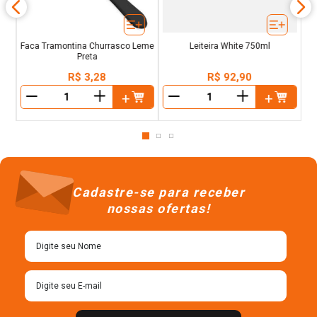
Faca Tramontina Churrasco Leme
Leiteira White 750ml
Preta
R$
3
,
28
R$
92
,
90
＋
＋
－
－
Cadastre-se para receber
nossas ofertas!