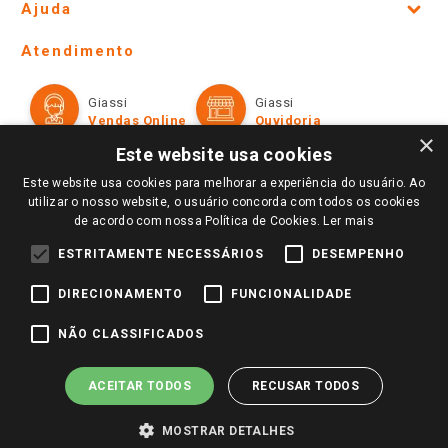
Ajuda
Lojas Físicas e Horários
Telefones e horários das lojas físicas
Ofertas
Atendimento
Política de Privacidade e Termos de Uso
Cartão Giassi
Formas de Pagamento
Giassi
Giassi
Televendas
Políticas de entrega
Vendas Online
Ouvidoria
Amigo Giassi
×
Trocas e Devoluções
Este website usa cookies
Notícias
Este website usa cookies para melhorar a experiência do usuário. Ao
Perguntas frequentes
Redes Sociais
utilizar o nosso website, o usuário concorda com todos os cookies
Trabalhe Conosco
de acordo com nossa Política de Cookies.
Ler mais
Identidade Visual
ESTRITAMENTE NECESSÁRIOS
DESEMPENHO
DIRECIONAMENTO
FUNCIONALIDADE
Pagamento e Segurança
NÃO CLASSIFICADOS
ACEITAR TODOS
RECUSAR TODOS
MOSTRAR DETALHES