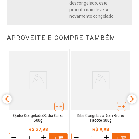
descongelado, este
produto não deve ser
novamente congelado.
APROVEITE E COMPRE TAMBÉM
hen
Co
Quibe Congelado Sadia Caixa
Kibe Congelado Dom Bruno
500g
Pacote 300g
R$
27
,
98
R$
9
,
98
＋
＋