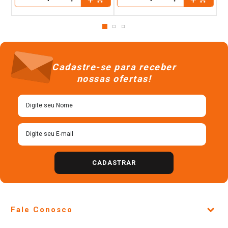
－
－
Cadastre-se para receber
nossas ofertas!
CADASTRAR
Fale Conosco
Site Institucional