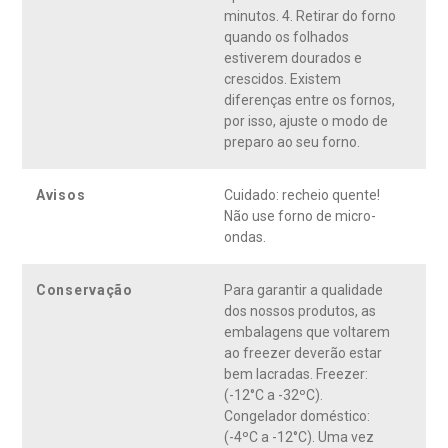
minutos. 4. Retirar do forno
quando os folhados
estiverem dourados e
crescidos. Existem
diferenças entre os fornos,
por isso, ajuste o modo de
preparo ao seu forno.
Avisos
Cuidado: recheio quente!
Não use forno de micro-
ondas.
Conservação
Para garantir a qualidade
dos nossos produtos, as
embalagens que voltarem
ao freezer deverão estar
bem lacradas. Freezer:
(-12°C a -32ºC).
Congelador doméstico:
(-4ºC a -12°C). Uma vez