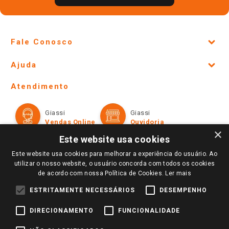
Fale Conosco
Site Institucional
Ajuda
Lojas Físicas e Horários
Telefones e horários das lojas físicas
Ofertas
Atendimento
Política de Privacidade e Termos de Uso
Cartão Giassi
Formas de Pagamento
Giassi
Giassi
Televendas
Políticas de entrega
Vendas Online
Ouvidoria
Amigo Giassi
×
Trocas e Devoluções
Este website usa cookies
Notícias
Este website usa cookies para melhorar a experiência do usuário. Ao
Perguntas frequentes
Redes Sociais
utilizar o nosso website, o usuário concorda com todos os cookies
Trabalhe Conosco
de acordo com nossa Política de Cookies.
Ler mais
Identidade Visual
ESTRITAMENTE NECESSÁRIOS
DESEMPENHO
DIRECIONAMENTO
FUNCIONALIDADE
Pagamento e Segurança