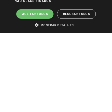
NÃO CLASSIFICADOS
ACEITAR TODOS
RECUSAR TODOS
MOSTRAR DETALHES
PARA VER OS PREÇOS DA SUA REGIÃO, FAÇA LOGIN E SELECIONE A LOJA DE
SUA PREFERÊNCIA. SOMENTE APÓS O LOGIN, OS PREÇOS DA SUA REGIÃO OU
LOJA SERÃO CARREGADOS.
TODOS OS PREÇOS E CONDIÇÕES COMERCIAIS DESTE SITE SÃO VÁLIDOS APENAS
PARA COMPRAS REALIZADAS NO GIASSI.COM.BR E NA LOJA SELECIONADA
APÓS O LOGIN, E NÃO NECESSARIAMENTE SE APLICAM ÀS LOJAS FÍSICAS. OS
PREÇOS PARA AS VENDAS ONLINE DIVULGADOS NO SITE PREVALECEM ANTE
OS DEMAIS EVENTUALMENTE ANUNCIADOS EM OUTROS MEIOS DE
COMUNICAÇÃO E SITES DE BUSCAS.
2022 COPYRIGHT - GIASSI SUPERMERCADOS. TODOS OS DIREITOS RESERVADOS.