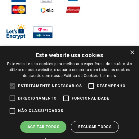
×
Este website usa cookies
Este website usa cookies para melhorar a experiência do usuário. Ao
PARA VER OS PREÇOS DA SUA REGIÃO, FAÇA LOGIN E SELECIONE A LOJA DE
utilizar o nosso website, o usuário concorda com todos os cookies
SUA PREFERÊNCIA. SOMENTE APÓS O LOGIN, OS PREÇOS DA SUA REGIÃO OU
de acordo com nossa Política de Cookies.
Ler mais
LOJA SERÃO CARREGADOS.
TODOS OS PREÇOS E CONDIÇÕES COMERCIAIS DESTE SITE SÃO VÁLIDOS APENAS
ESTRITAMENTE NECESSÁRIOS
DESEMPENHO
PARA COMPRAS REALIZADAS NO GIASSI.COM.BR E NA LOJA SELECIONADA
APÓS O LOGIN, E NÃO NECESSARIAMENTE SE APLICAM ÀS LOJAS FÍSICAS. OS
DIRECIONAMENTO
FUNCIONALIDADE
PREÇOS PARA AS VENDAS ONLINE DIVULGADOS NO SITE PREVALECEM ANTE
OS DEMAIS EVENTUALMENTE ANUNCIADOS EM OUTROS MEIOS DE
COMUNICAÇÃO E SITES DE BUSCAS.
NÃO CLASSIFICADOS
2022 COPYRIGHT - GIASSI SUPERMERCADOS. TODOS OS DIREITOS RESERVADOS.
ACEITAR TODOS
RECUSAR TODOS