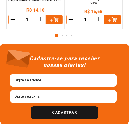
Pague Menos Sanifill Blister 125m
50m
R$
14
,
18
R$
15
,
68
＋
＋
－
－
Cadastre-se para receber
nossas ofertas!
CADASTRAR