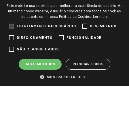
Trocas e Devoluções
Notícias
Este website usa cookies para melhorar a experiência do usuário. Ao
Perguntas frequentes
utilizar o nosso website, o usuário concorda com todos os cookies
Redes Sociais
de acordo com nossa Política de Cookies.
Ler mais
Trabalhe Conosco
ESTRITAMENTE NECESSÁRIOS
DESEMPENHO
Identidade Visual
DIRECIONAMENTO
FUNCIONALIDADE
Pagamento e Segurança
NÃO CLASSIFICADOS
ACEITAR TODOS
RECUSAR TODOS
MOSTRAR DETALHES
PARA VER OS PREÇOS DA SUA REGIÃO, FAÇA LOGIN E SELECIONE A LOJA DE