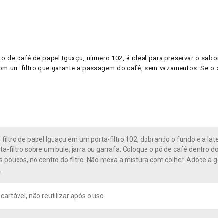
ro de café de papel Iguaçu, número 102, é ideal para preservar o sab
om um filtro que garante a passagem do café, sem vazamentos. Se o se
 filtro de papel Iguaçu em um porta-filtro 102, dobrando o fundo e a late
ta-filtro sobre um bule, jarra ou garrafa. Coloque o pó de café dentro do
s poucos, no centro do filtro. Não mexa a mistura com colher. Adoce a go
.
artável, não reutilizar após o uso.