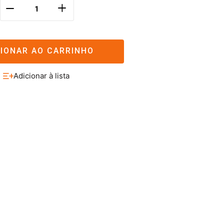
＋
－
CIONAR AO CARRINHO