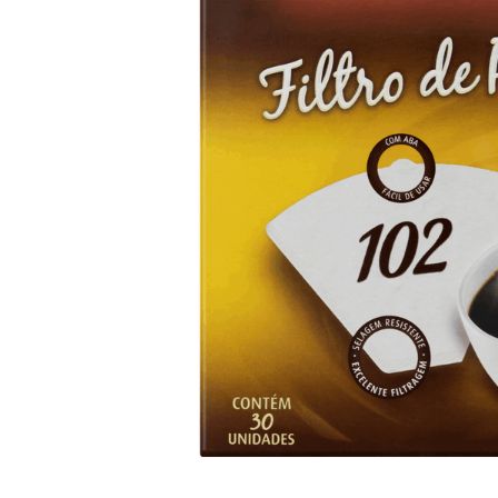
10
º
iogurte