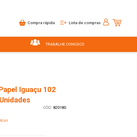
Compra rápida
Lista de compras
TRABALHE CONOSCO
 Papel Iguaçu 102
 Unidades
:
820180
14/un