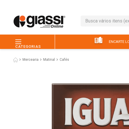
Busca vários itens (ex.: 
TERMOS MAIS BUSC
1
º
café
ENCARTE LO
CATEGORIAS
2
º
leite
Mercearia
Matinal
Cafés
3
º
queijo
4
º
papel higiênico
5
º
chocolate
6
º
macarrão
7
º
arroz
8
º
pão
9
º
ovo