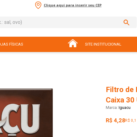
Clique aqui para inserir seu CEP
sal, ovo)
ADOS
JAS FÍSICAS
SITE INSTITUCIONAL
Filtro de
Caixa 30
Iguacu
R$ 4,28
R$ 0,