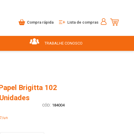
Compra rápida
Lista de compras
TRABALHE CONOSCO
 Papel Brigitta 102
 Unidades
:
184004
17/un