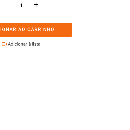
＋
－
CIONAR AO CARRINHO