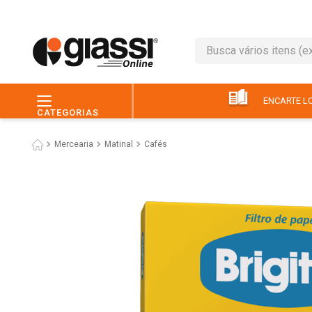
Busca vários itens (ex.: 
TERMOS MAIS BUSC
1
º
café
ENCARTE LO
CATEGORIAS
2
º
leite
Mercearia
Matinal
Cafés
3
º
queijo
4
º
chocolate
5
º
papel higiênico
6
º
macarrão
7
º
arroz
8
º
pão
9
º
ovo