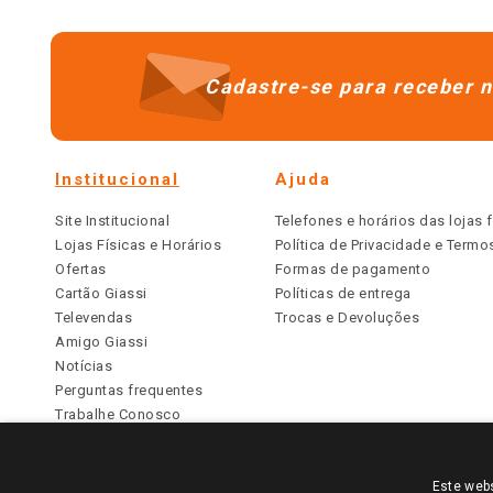
Cadastre-se para receber n
Institucional
Ajuda
Site Institucional
Telefones e horários das lojas f
Lojas Físicas e Horários
Política de Privacidade e Term
Ofertas
Formas de pagamento
Cartão Giassi
Políticas de entrega
Televendas
Trocas e Devoluções
Amigo Giassi
Notícias
Perguntas frequentes
Trabalhe Conosco
Identidade Visual
Este webs
PARA VER OS PREÇOS DA SUA REGIÃO, FAÇA 