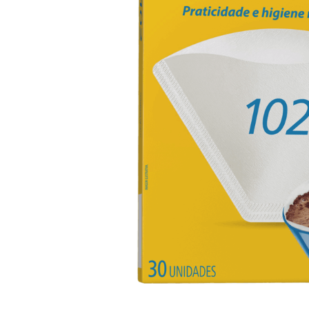
10
º
iogurte