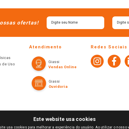
ossas ofertas!
Atendimento
Redes Sociais
ísicas
Giassi
os de Uso
Vendas Online
Giassi
Ouvidoria
Este website usa cookies
ite usa cookies para melhorar a experiência do usuário. Ao utilizar o nosso 
LOGIN E SELECIONE A LOJA DE SUA PREFERÊNCIA. SOMENTE APÓS O LOGIN, OS PREÇOS