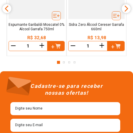
Espumante Garibaldi Moscatel 0%
Sidra Zero Álcool Cereser Garrafa
Alcool Garrafa 750ml
660ml
R$
32
,
68
R$
13
,
98
＋
＋
－
－
Cadastre-se para receber
nossas ofertas!