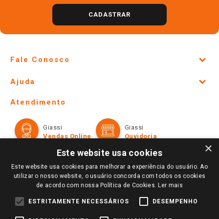
CADASTRAR
Fale Conosco
Site Institucional
Ajuda
Lojas Físicas e Horários
Telefones e horários das lojas físicas
Ofertas
Atendimento
Política de Privacidade e Termos de Uso
Cartão Giassi
Formas de Pagamento
Giassi
Giassi
Televendas
Políticas de entrega
Vendas Online
Ouvidoria
Amigo Giassi
×
Trocas e Devoluções
Este website usa cookies
Notícias
Este website usa cookies para melhorar a experiência do usuário. Ao
Perguntas frequentes
Redes Sociais
utilizar o nosso website, o usuário concorda com todos os cookies
Trabalhe Conosco
de acordo com nossa Política de Cookies.
Ler mais
Identidade Visual
ESTRITAMENTE NECESSÁRIOS
DESEMPENHO