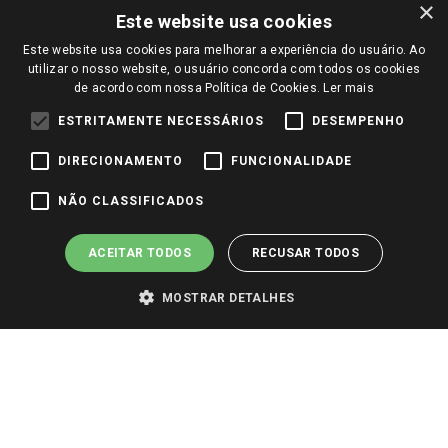
×
Trocas e Devoluções
Este website usa cookies
Notícias
Este website usa cookies para melhorar a experiência do usuário. Ao
Perguntas frequentes
Redes Sociais
utilizar o nosso website, o usuário concorda com todos os cookies
Trabalhe Conosco
de acordo com nossa Política de Cookies.
Ler mais
Identidade Visual
ESTRITAMENTE NECESSÁRIOS
DESEMPENHO
DIRECIONAMENTO
FUNCIONALIDADE
Pagamento e Segurança
NÃO CLASSIFICADOS
ACEITAR TODOS
RECUSAR TODOS
MOSTRAR DETALHES