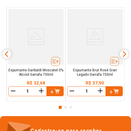
o
Si
l
Espumante Garibaldi Moscatel 0%
Espumante Brut Rosé Gran
Alcool Garrafa 750ml
Legado Garrafa 750ml
R$
32
,
68
R$
37
,
90
＋
＋
－
－
Cadastre-se para receber