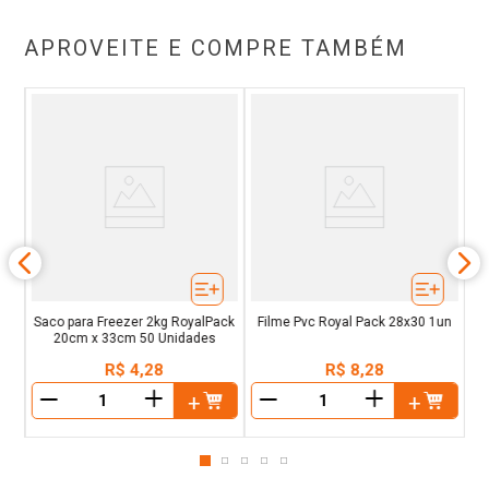
APROVEITE E COMPRE TAMBÉM
ck
Sa
m
Saco para Freezer 2kg RoyalPack
Filme Pvc Royal Pack 28x30 1un
20cm x 33cm 50 Unidades
R$
4
,
28
R$
8
,
28
＋
＋
－
－