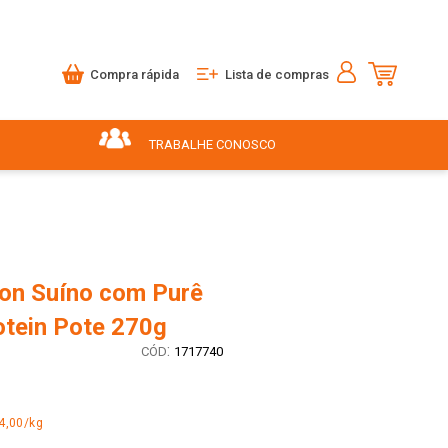
Compra rápida
Lista de compras
TRABALHE CONOSCO
non Suíno com Purê
otein Pote 270g
:
1717740
4,00/kg