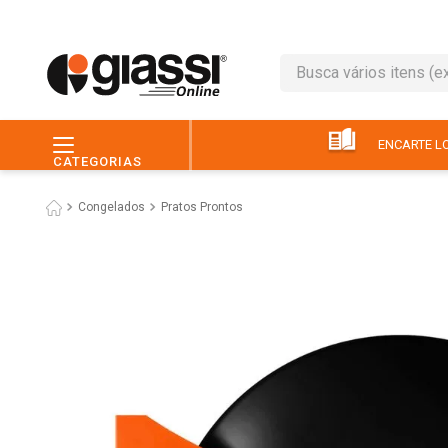
Busca vários itens (ex.: 
TERMOS MAIS BUSC
1
º
leite
ENCARTE LO
CATEGORIAS
2
º
café
Congelados
Pratos Prontos
3
º
queijo
4
º
papel higiênico
5
º
pão
6
º
chocolate
7
º
ovo
8
º
iogurte
9
º
macarrão