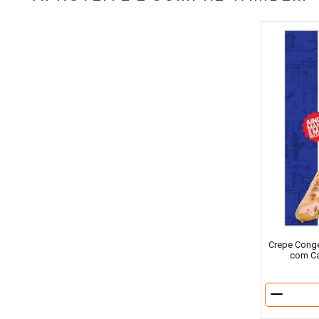
Crepe Conge
com Ca
－