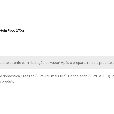
otein Pote 270g
oduto quente com liberação de vapor! Após o preparo, retire o produto 
 doméstica: Freezer: (-12°C ou mais frio). Congelador: (-12°C a -8°C). 
o produto.