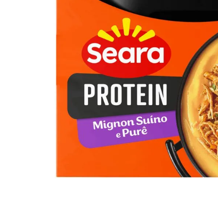
10
º
arroz