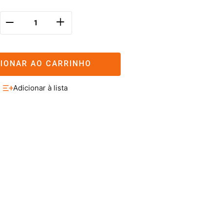
＋
－
CIONAR AO CARRINHO