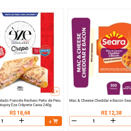
lado Francês Recheio Peito de Peru
Mac & Cheese Cheddar e Bacon Sear
tupiry Èze Crêperie Caixa 240g
R$
18
,
68
R$
12
,
38
＋
＋
－