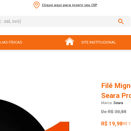
Clique aqui para inserir seu CEP
sal, ovo)
ADOS
JAS FÍSICAS
SITE INSTITUCIONAL
Filé Mig
Seara Pr
Seara
De
R$ 30,88
R$ 19,98
R$ 7