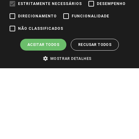
ESTRITAMENTE NECESSÁRIOS
DESEMPENHO
Identidade Visual
DIRECIONAMENTO
FUNCIONALIDADE
Pagamento e Segurança
NÃO CLASSIFICADOS
ACEITAR TODOS
RECUSAR TODOS
MOSTRAR DETALHES
PARA VER OS PREÇOS DA SUA REGIÃO, FAÇA LOGIN E SELECIONE A LOJA DE
SUA PREFERÊNCIA. SOMENTE APÓS O LOGIN, OS PREÇOS DA SUA REGIÃO OU
LOJA SERÃO CARREGADOS.
TODOS OS PREÇOS E CONDIÇÕES COMERCIAIS DESTE SITE SÃO VÁLIDOS APENAS
PARA COMPRAS REALIZADAS NO GIASSI.COM.BR E NA LOJA SELECIONADA