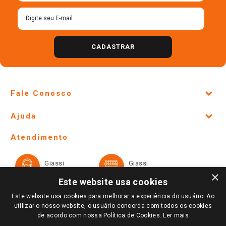
CADASTRAR
Fale Conosco
Site Institucional
Ajuda
Lojas Físicas e Horários
Telefones e horários das lojas físicas
Ofertas
Atendimento
Política de Privacidade e Termos de Uso
Cartão Giassi
Formas de Pagamento
Giassi
Giassi
Televendas
Políticas de entrega
Vendas Online
Ouvidoria
×
Amigo Giassi
Este website usa cookies
Trocas e Devoluções
Notícias
Este website usa cookies para melhorar a experiência do usuário. Ao
Perguntas frequentes
utilizar o nosso website, o usuário concorda com todos os cookies
Redes Sociais
de acordo com nossa Política de Cookies.
Ler mais
Trabalhe Conosco