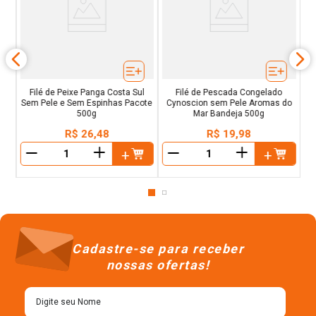
m
as
Filé de Peixe Panga Costa Sul
Filé de Pescada Congelado
Sem Pele e Sem Espinhas Pacote
Cynoscion sem Pele Aromas do
500g
Mar Bandeja 500g
R$
26
,
48
R$
19
,
98
＋
＋
－
－
Cadastre-se para receber
nossas ofertas!