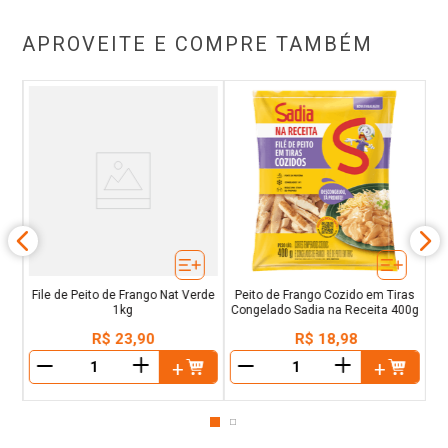
APROVEITE E COMPRE TAMBÉM
ado
File de Peito de Frango Nat Verde
Peito de Frango Cozido em Tiras
1kg
Congelado Sadia na Receita 400g
R$
23
,
90
R$
18
,
98
＋
＋
－
－