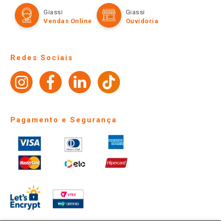
Formas de Pagamento
Giassi
Giassi
Televendas
Políticas de entrega
Vendas Online
Ouvidoria
Amigo Giassi
Trocas e Devoluções
Notícias
Perguntas frequentes
Redes Sociais
Trabalhe Conosco
Identidade Visual
Pagamento e Segurança