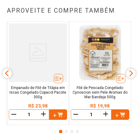
APROVEITE E COMPRE TAMBÉM
od
Empanado de Filé de Tilápia em
Filé de Pescada Congelado
Iscas Congelado Copacol Pacote
Cynoscion sem Pele Aromas do
300g
Mar Bandeja 500g
R$
23
,
98
R$
19
,
98
＋
＋
－
－