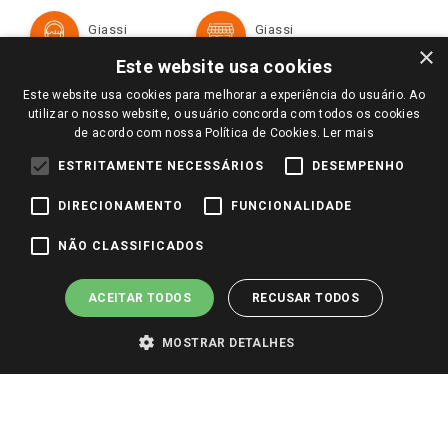
Cartão Giassi
Formas de Pagamento
Giassi
Giassi
Televendas
Políticas de entrega
Vendas Online
Ouvidoria
×
Amigo Giassi
Este website usa cookies
Trocas e Devoluções
Notícias
Este website usa cookies para melhorar a experiência do usuário. Ao
Perguntas frequentes
utilizar o nosso website, o usuário concorda com todos os cookies
Redes Sociais
de acordo com nossa Política de Cookies.
Ler mais
Trabalhe Conosco
ESTRITAMENTE NECESSÁRIOS
DESEMPENHO
Identidade Visual
DIRECIONAMENTO
FUNCIONALIDADE
Pagamento e Segurança
NÃO CLASSIFICADOS
ACEITAR TODOS
RECUSAR TODOS
MOSTRAR DETALHES