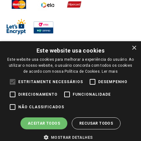
×
Este website usa cookies
Este website usa cookies para melhorar a experiência do usuário. Ao
PARA VER OS PREÇOS DA SUA REGIÃO, FAÇA LOGIN E SELECIONE A LOJA DE
utilizar o nosso website, o usuário concorda com todos os cookies
SUA PREFERÊNCIA. SOMENTE APÓS O LOGIN, OS PREÇOS DA SUA REGIÃO OU
de acordo com nossa Política de Cookies.
Ler mais
LOJA SERÃO CARREGADOS.
TODOS OS PREÇOS E CONDIÇÕES COMERCIAIS DESTE SITE SÃO VÁLIDOS APENAS
ESTRITAMENTE NECESSÁRIOS
DESEMPENHO
PARA COMPRAS REALIZADAS NO GIASSI.COM.BR E NA LOJA SELECIONADA
APÓS O LOGIN, E NÃO NECESSARIAMENTE SE APLICAM ÀS LOJAS FÍSICAS. OS
DIRECIONAMENTO
FUNCIONALIDADE
PREÇOS PARA AS VENDAS ONLINE DIVULGADOS NO SITE PREVALECEM ANTE
OS DEMAIS EVENTUALMENTE ANUNCIADOS EM OUTROS MEIOS DE
COMUNICAÇÃO E SITES DE BUSCAS.
NÃO CLASSIFICADOS
2022 COPYRIGHT - GIASSI SUPERMERCADOS. TODOS OS DIREITOS RESERVADOS.
ACEITAR TODOS
RECUSAR TODOS
MOSTRAR DETALHES