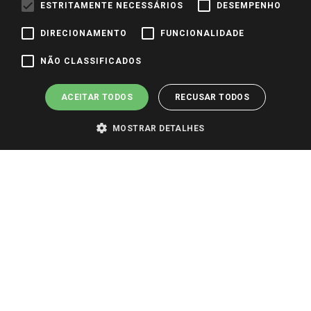
ESTRITAMENTE NECESSÁRIOS
DESEMPENHO
DIRECIONAMENTO
FUNCIONALIDADE
Pagamento e Segurança
NÃO CLASSIFICADOS
ACEITAR TODOS
RECUSAR TODOS
MOSTRAR DETALHES
PARA VER OS PREÇOS DA SUA REGIÃO, FAÇA LOGIN E SELECIONE A LOJA DE
SUA PREFERÊNCIA. SOMENTE APÓS O LOGIN, OS PREÇOS DA SUA REGIÃO OU
LOJA SERÃO CARREGADOS.
TODOS OS PREÇOS E CONDIÇÕES COMERCIAIS DESTE SITE SÃO VÁLIDOS APENAS
PARA COMPRAS REALIZADAS NO GIASSI.COM.BR E NA LOJA SELECIONADA
APÓS O LOGIN, E NÃO NECESSARIAMENTE SE APLICAM ÀS LOJAS FÍSICAS. OS
PREÇOS PARA AS VENDAS ONLINE DIVULGADOS NO SITE PREVALECEM ANTE