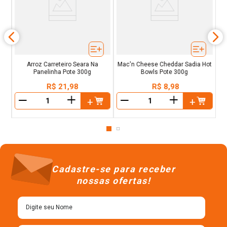
tra
Pa
Arroz Carreteiro Seara Na
Mac'n Cheese Cheddar Sadia Hot
Panelinha Pote 300g
Bowls Pote 300g
R$
21
,
98
R$
8
,
98
＋
＋
－
－
Cadastre-se para receber
nossas ofertas!