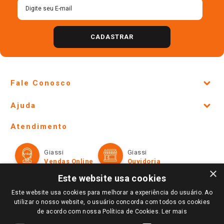
CADASTRAR
Fale Conosco
Site Institucional
Ajuda
Lojas Físicas e Horários
Telefones e horários das lojas físicas
Ofertas
Atendimento
Política de Privacidade e Termos de Uso
Cartão Giassi
Formas de Pagamento
Giassi
Giassi
Televendas
Políticas de entrega
Vendas Online
Ouvidoria
Amigo Giassi
×
Trocas e Devoluções
Este website usa cookies
Notícias
Este website usa cookies para melhorar a experiência do usuário. Ao
Perguntas frequentes
Redes Sociais
utilizar o nosso website, o usuário concorda com todos os cookies
Trabalhe Conosco
de acordo com nossa Política de Cookies.
Ler mais
Identidade Visual