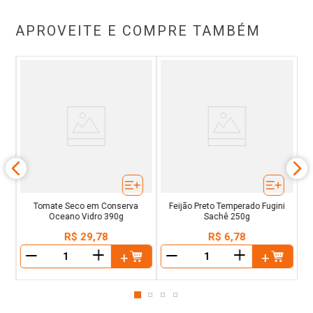
APROVEITE E COMPRE TAMBÉM
o
Tomate Seco em Conserva
Feijão Preto Temperado Fugini
Oceano Vidro 390g
Sachê 250g
R$
29
,
78
R$
6
,
78
＋
＋
－
－