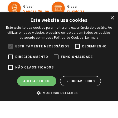
Formas de Pagamento
Giassi
Giassi
Televendas
Políticas de entrega
Vendas Online
Ouvidoria
Amigo Giassi
×
Trocas e Devoluções
Este website usa cookies
Notícias
Este website usa cookies para melhorar a experiência do usuário. Ao
Perguntas frequentes
Redes Sociais
utilizar o nosso website, o usuário concorda com todos os cookies
Trabalhe Conosco
de acordo com nossa Política de Cookies.
Ler mais
Identidade Visual
ESTRITAMENTE NECESSÁRIOS
DESEMPENHO
DIRECIONAMENTO
FUNCIONALIDADE
Pagamento e Segurança
NÃO CLASSIFICADOS
ACEITAR TODOS
RECUSAR TODOS
MOSTRAR DETALHES