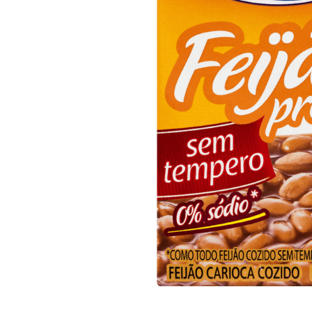
10
º
iogurte