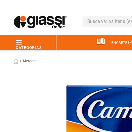
Busca vários itens (ex.: 
TERMOS MAIS BUSC
1
º
café
ENCARTE LO
CATEGORIAS
2
º
leite
Mercearia
3
º
queijo
4
º
papel higiênico
5
º
chocolate
6
º
macarrão
7
º
arroz
8
º
pão
9
º
ovo