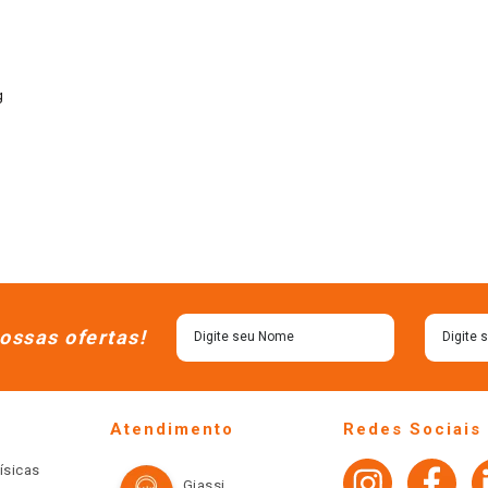
g
ossas ofertas!
Atendimento
Redes Sociais
ísicas
Giassi