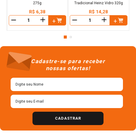
275g
Tradicional Heinz Vidro 320g
R$
6
,
38
R$
14
,
28
＋
＋
－
－
Cadastre-se para receber
nossas ofertas!
CADASTRAR