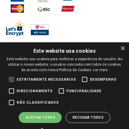
×
Este website usa cookies
Este website usa cookies para melhorar a experiência do usuário. Ao
PARA VER OS PREÇOS DA SUA REGIÃO, FAÇA LOGIN E SELECIONE A LOJA DE
utilizar o nosso website, o usuário concorda com todos os cookies
SUA PREFERÊNCIA. SOMENTE APÓS O LOGIN, OS PREÇOS DA SUA REGIÃO OU
de acordo com nossa Política de Cookies.
Ler mais
LOJA SERÃO CARREGADOS.
TODOS OS PREÇOS E CONDIÇÕES COMERCIAIS DESTE SITE SÃO VÁLIDOS APENAS
ESTRITAMENTE NECESSÁRIOS
DESEMPENHO
PARA COMPRAS REALIZADAS NO GIASSI.COM.BR E NA LOJA SELECIONADA
APÓS O LOGIN, E NÃO NECESSARIAMENTE SE APLICAM ÀS LOJAS FÍSICAS. OS
DIRECIONAMENTO
FUNCIONALIDADE
PREÇOS PARA AS VENDAS ONLINE DIVULGADOS NO SITE PREVALECEM ANTE
OS DEMAIS EVENTUALMENTE ANUNCIADOS EM OUTROS MEIOS DE
COMUNICAÇÃO E SITES DE BUSCAS.
NÃO CLASSIFICADOS
2022 COPYRIGHT - GIASSI SUPERMERCADOS. TODOS OS DIREITOS RESERVADOS.
ACEITAR TODOS
RECUSAR TODOS