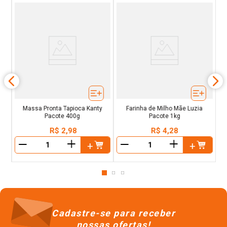
a
Massa Pronta Tapioca Kanty
Farinha de Milho Mãe Luzia
Pacote 400g
Pacote 1kg
R$
2
,
98
R$
4
,
28
＋
＋
－
－
Cadastre-se para receber
nossas ofertas!