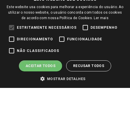
Notícias
Este website usa cookies para melhorar a experiência do usuário. Ao
Perguntas frequentes
Redes Sociais
utilizar o nosso website, o usuário concorda com todos os cookies
Trabalhe Conosco
de acordo com nossa Política de Cookies.
Ler mais
Identidade Visual
ESTRITAMENTE NECESSÁRIOS
DESEMPENHO
DIRECIONAMENTO
FUNCIONALIDADE
Pagamento e Segurança
NÃO CLASSIFICADOS
ACEITAR TODOS
RECUSAR TODOS
MOSTRAR DETALHES
PARA VER OS PREÇOS DA SUA REGIÃO, FAÇA LOGIN E SELECIONE A LOJA DE