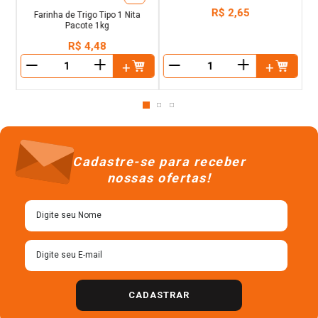
Farinha de Trigo Tipo 1 Nita
Farinha de Milho Flocada para
Pacote 1kg
Cuscuz Sinhá Pacote 500g
R$
4
,
48
R$
2
,
65
＋
＋
－
－
Cadastre-se para receber
nossas ofertas!
CADASTRAR