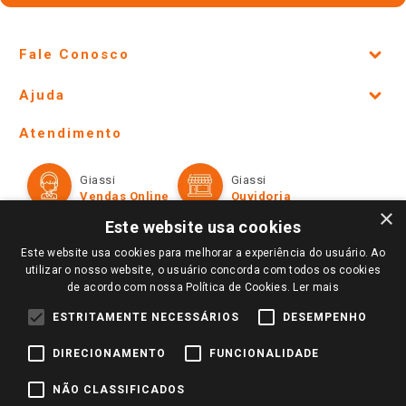
Fale Conosco
Site Institucional
Ajuda
Lojas Físicas e Horários
Telefones e horários das lojas físicas
Ofertas
Atendimento
Política de Privacidade e Termos de Uso
Cartão Giassi
Formas de Pagamento
Giassi
Giassi
Televendas
Políticas de entrega
Vendas Online
Ouvidoria
Amigo Giassi
Trocas e Devoluções
×
Notícias
Este website usa cookies
Perguntas frequentes
Redes Sociais
Este website usa cookies para melhorar a experiência do usuário. Ao
Trabalhe Conosco
utilizar o nosso website, o usuário concorda com todos os cookies
de acordo com nossa Política de Cookies.
Ler mais
Identidade Visual
ESTRITAMENTE NECESSÁRIOS
DESEMPENHO
DIRECIONAMENTO
FUNCIONALIDADE
Pagamento e Segurança
NÃO CLASSIFICADOS