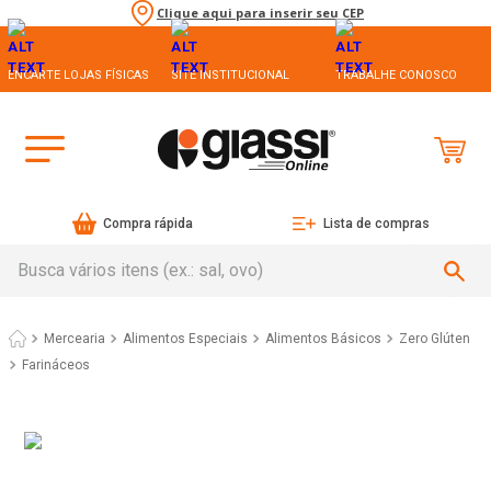
Clique aqui para inserir seu CEP
ENCARTE LOJAS FÍSICAS
SITE INSTITUCIONAL
TRABALHE CONOSCO
Compra rápida
Lista de compras
Busca vários itens (ex.: sal, ovo)
Mercearia
Alimentos Básicos
Farináceos
Farinha de Rosca sem Glúten Aminna Pacote