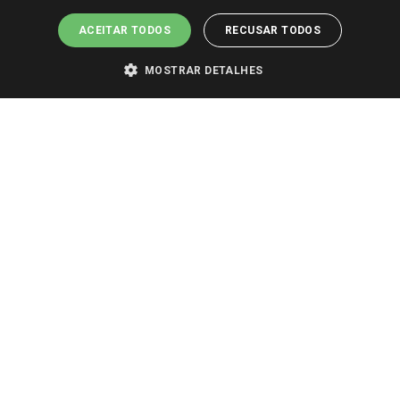
ACEITAR TODOS
RECUSAR TODOS
MOSTRAR DETALHES
PARA VER OS PREÇOS DA SUA REGIÃO, FAÇA LOGIN E SELECIONE A LOJA DE
SUA PREFERÊNCIA. SOMENTE APÓS O LOGIN, OS PREÇOS DA SUA REGIÃO OU
LOJA SERÃO CARREGADOS.
TODOS OS PREÇOS E CONDIÇÕES COMERCIAIS DESTE SITE SÃO VÁLIDOS APENAS
PARA COMPRAS REALIZADAS NO GIASSI.COM.BR E NA LOJA SELECIONADA
APÓS O LOGIN, E NÃO NECESSARIAMENTE SE APLICAM ÀS LOJAS FÍSICAS. OS
PREÇOS PARA AS VENDAS ONLINE DIVULGADOS NO SITE PREVALECEM ANTE
OS DEMAIS EVENTUALMENTE ANUNCIADOS EM OUTROS MEIOS DE
COMUNICAÇÃO E SITES DE BUSCAS.
2022 COPYRIGHT - GIASSI SUPERMERCADOS. TODOS OS DIREITOS RESERVADOS.