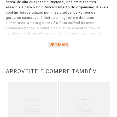
cereal de alta qualidade nutricional, rica em nutrientes
essenciais para o bom funcionamento do organismo. A aveia
contém ácidos graxos poli-insaturados, baixo teor de
gorduras saturadas, é fonte de magnésio e de fibras
alimentares. A beta-glucana é a fibra solúvel da aveia,
conhecida por seus benefícios aliados a hábitos de vida
saudável. Pode ser utilizada in natura com frutas, iogurte,
vitaminas e sopas ou no preparo de mingau, bolos e pães. A
aveia contém ácidos graxos poli-insaturados, baixo teor de
VER MAIS
gorduras saturadas, é fonte de magnésio e de fibras
alimentares.
APROVEITE E COMPRE TAMBÉM
co
P