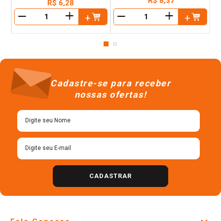
R$
8
,
37
R$
6
,
28
＋
＋
－
－
Cadastre-se para receber
nossas ofertas!
CADASTRAR