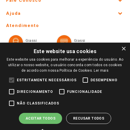
Fale Conosco
Site Institucional
Ajuda
Lojas Físicas e Horários
Telefones e horários das lojas físicas
Ofertas
Atendimento
Política de Privacidade e Termos de Uso
Cartão Giassi
Formas de Pagamento
Giassi
Giassi
Televendas
Políticas de entrega
Vendas Online
Ouvidoria
×
Amigo Giassi
Este website usa cookies
Trocas e Devoluções
Notícias
Este website usa cookies para melhorar a experiência do usuário. Ao
Perguntas frequentes
utilizar o nosso website, o usuário concorda com todos os cookies
Redes Sociais
de acordo com nossa Política de Cookies.
Ler mais
Trabalhe Conosco
ESTRITAMENTE NECESSÁRIOS
DESEMPENHO
Identidade Visual
DIRECIONAMENTO
FUNCIONALIDADE
Pagamento e Segurança
NÃO CLASSIFICADOS
ACEITAR TODOS
RECUSAR TODOS