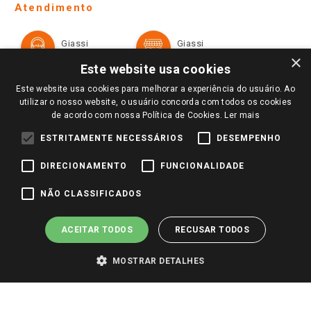
Ofertas
Atendimento
Política de Privacidade e Termos de Uso
Cartão Giassi
Formas de Pagamento
Giassi
Giassi
Televendas
Políticas de entrega
Vendas Online
Ouvidoria
×
Amigo Giassi
Este website usa cookies
Trocas e Devoluções
Notícias
Este website usa cookies para melhorar a experiência do usuário. Ao
Perguntas frequentes
utilizar o nosso website, o usuário concorda com todos os cookies
Redes Sociais
de acordo com nossa Política de Cookies.
Ler mais
Trabalhe Conosco
ESTRITAMENTE NECESSÁRIOS
DESEMPENHO
Identidade Visual
DIRECIONAMENTO
FUNCIONALIDADE
Pagamento e Segurança
NÃO CLASSIFICADOS
ACEITAR TODOS
RECUSAR TODOS
MOSTRAR DETALHES