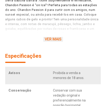
Serra Gaúcha Garrafa 750ml Surpreendente e refrescante,
Chandon Passion é "on Ice"! Perfeita para todas as estações
do ano. Chandon Passion é para curtir com os amigos, num
sunset especial, ou ainda para recebê-los em casa. Coloque
alguns cubos de gelo e pronto! Tem uma personalidade única
e intensa, com notas de maracujá, pêssego, lichia, jambo e
goiaba, equilibradas por notas de rosas e framboesa e um
tom rosado intenso. Sabor leve, frutado, macio, acidez
agradável, delicada doçura com final intenso de frutas
VER MAIS
tropicais. Um aperitivo atraente, especialmente quando
servido com gelo. Variedades de uvas: 46% Malvasia Candia,
46% Moscato Canelli e 8% Pinot Noir. Característica:
Especificações
exuberância, tropical e moderno.
Avisos
Proibida a venda a
menores de 18 anos.
Conservação
Conservar com sua
vedação original e
preferencialmente na
posição horizontal.