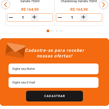
Garrafa 750ml
Chardonnay Garrafa 750ml
R$
164
,
90
R$
164
,
90
＋
＋
－
－
Cadastre-se para receber
nossas ofertas!
CADASTRAR