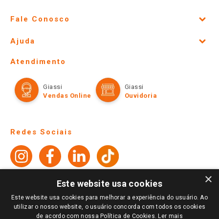
Fale Conosco
Site Institucional
Ajuda
Lojas Físicas e Horários
Telefones e horários das lojas físicas
Ofertas
Atendimento
Política de Privacidade e Termos de Uso
Cartão Giassi
Formas de Pagamento
Giassi
Giassi
Televendas
Políticas de entrega
Vendas Online
Ouvidoria
Amigo Giassi
Trocas e Devoluções
Notícias
Perguntas frequentes
Redes Sociais
Trabalhe Conosco
Identidade Visual
×
Este website usa cookies
Pagamento e Segurança
Este website usa cookies para melhorar a experiência do usuário. Ao
utilizar o nosso website, o usuário concorda com todos os cookies
de acordo com nossa Política de Cookies.
Ler mais