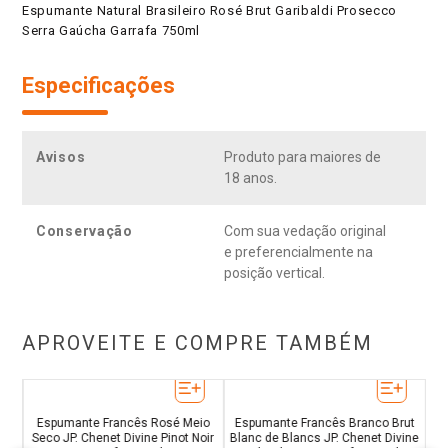
Espumante Natural Brasileiro Rosé Brut Garibaldi Prosecco
Serra Gaúcha Garrafa 750ml
Especificações
Avisos
Produto para maiores de
18 anos.
Conservação
Com sua vedação original
e preferencialmente na
posição vertical.
APROVEITE E COMPRE TAMBÉM
Espumante Francês Rosé Meio
Espumante Francês Branco Brut
B
Seco JP. Chenet Divine Pinot Noir
Blanc de Blancs JP. Chenet Divine
l
M