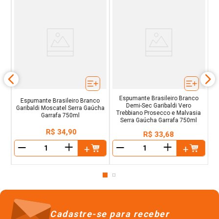
ut
E
a
Espumante Brasileiro Branco
Espumante Brasileiro Branco
Demi-Sec Garibaldi Vero
Garibaldi Moscatel Serra Gaúcha
Trebbiano Prosecco e Malvasia
Garrafa 750ml
Serra Gaúcha Garrafa 750ml
R$
34
,
90
R$
33
,
68
＋
＋
－
－
Cadastre-se para receber