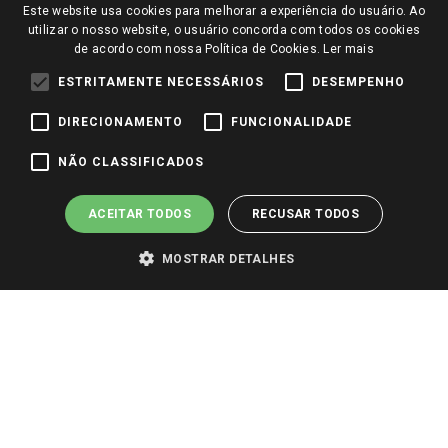
Trocas e Devoluções
Este website usa cookies para melhorar a experiência do usuário. Ao
Notícias
utilizar o nosso website, o usuário concorda com todos os cookies
Perguntas frequentes
de acordo com nossa Política de Cookies.
Ler mais
Redes Sociais
Trabalhe Conosco
ESTRITAMENTE NECESSÁRIOS
DESEMPENHO
Identidade Visual
DIRECIONAMENTO
FUNCIONALIDADE
NÃO CLASSIFICADOS
Pagamento e Segurança
ACEITAR TODOS
RECUSAR TODOS
MOSTRAR DETALHES