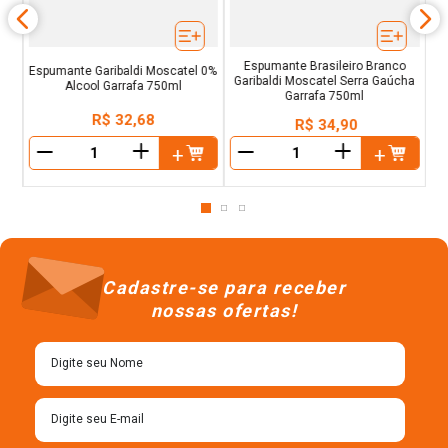
Espumante Brasileiro Branco
Espumante Garibaldi Moscatel 0%
Garibaldi Moscatel Serra Gaúcha
Alcool Garrafa 750ml
Garrafa 750ml
R$
32
,
68
R$
34
,
90
＋
＋
－
－
Cadastre-se para receber
nossas ofertas!