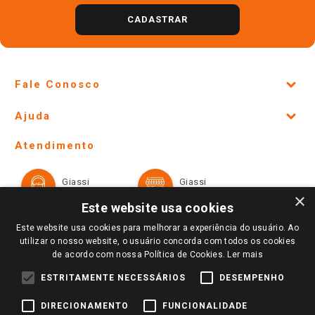
CADASTRAR
Fale Conosco
Site Institucional
Ajuda
Lojas Físicas e Horários
Telefones e horários das lojas físicas
Ofertas
Atendimento
Política de Privacidade e Termos de Uso
Cartão Giassi
Formas de Pagamento
Giassi
Giassi
Televendas
Políticas de entrega
Vendas Online
Ouvidoria
×
Amigo Giassi
Este website usa cookies
Trocas e Devoluções
Notícias
Este website usa cookies para melhorar a experiência do usuário. Ao
Perguntas frequentes
utilizar o nosso website, o usuário concorda com todos os cookies
Redes Sociais
de acordo com nossa Política de Cookies.
Ler mais
Trabalhe Conosco
ESTRITAMENTE NECESSÁRIOS
DESEMPENHO
Identidade Visual
DIRECIONAMENTO
FUNCIONALIDADE