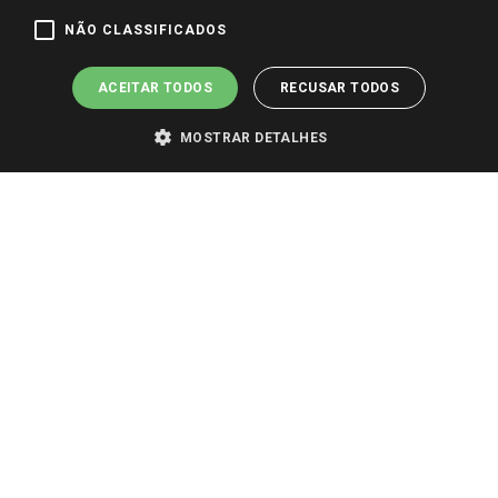
Pagamento e Segurança
NÃO CLASSIFICADOS
ACEITAR TODOS
RECUSAR TODOS
MOSTRAR DETALHES
PARA VER OS PREÇOS DA SUA REGIÃO, FAÇA LOGIN E SELECIONE A LOJA DE
SUA PREFERÊNCIA. SOMENTE APÓS O LOGIN, OS PREÇOS DA SUA REGIÃO OU
LOJA SERÃO CARREGADOS.
TODOS OS PREÇOS E CONDIÇÕES COMERCIAIS DESTE SITE SÃO VÁLIDOS APENAS
PARA COMPRAS REALIZADAS NO GIASSI.COM.BR E NA LOJA SELECIONADA
APÓS O LOGIN, E NÃO NECESSARIAMENTE SE APLICAM ÀS LOJAS FÍSICAS. OS
PREÇOS PARA AS VENDAS ONLINE DIVULGADOS NO SITE PREVALECEM ANTE
OS DEMAIS EVENTUALMENTE ANUNCIADOS EM OUTROS MEIOS DE
COMUNICAÇÃO E SITES DE BUSCAS.