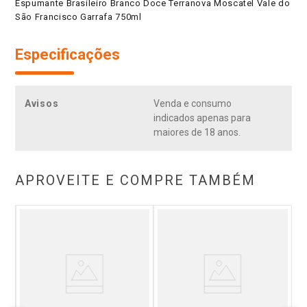
Espumante Brasileiro Branco Doce Terranova Moscatel Vale do
São Francisco Garrafa 750ml
Especificações
Avisos
Venda e consumo
indicados apenas para
maiores de 18 anos.
APROVEITE E COMPRE TAMBÉM
ut
B
a
P