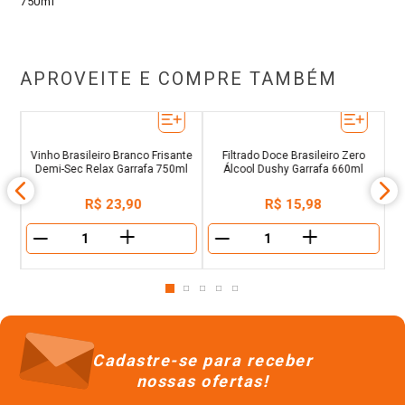
750ml
APROVEITE E COMPRE TAMBÉM
B
l
M
Vinho Brasileiro Branco Frisante
Filtrado Doce Brasileiro Zero
Demi-Sec Relax Garrafa 750ml
Álcool Dushy Garrafa 660ml
R$
23
,
90
R$
15
,
98
＋
＋
－
－