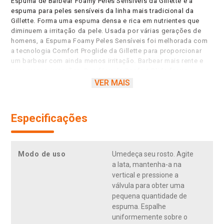
Espuma de Barbear Foamy Peles Sensíveis da Gillette é a
espuma para peles sensíveis da linha mais tradicional da
Gillette. Forma uma espuma densa e rica em nutrientes que
diminuem a irritação da pele. Usada por várias gerações de
homens, a Espuma Foamy Peles Sensíveis foi melhorada com
a tecnologia Comfort Proglide da Gillette para proporcionar
um barbear com ainda menos irritação. Barbear mais rente e
com menos irritações. Sua fórmula Confort Glide forma
espuma densa e levemente perfumada. Forma uma espuma
VER MAIS
densa e rica em nutrientes, o que garante um barbear mais
rente. Fácil de espalhar e enxaguar.
Especificações
Modo de uso
Umedeça seu rosto. Agite
a lata, mantenha-a na
vertical e pressione a
válvula para obter uma
pequena quantidade de
espuma. Espalhe
uniformemente sobre o