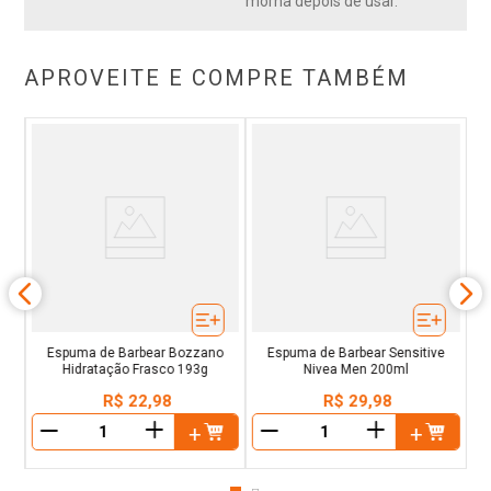
morna depois de usar.
APROVEITE E COMPRE TAMBÉM
 Em
Cr
Espuma de Barbear Bozzano
Espuma de Barbear Sensitive
Hidratação Frasco 193g
Nivea Men 200ml
R$
22
,
98
R$
29
,
98
＋
＋
－
－