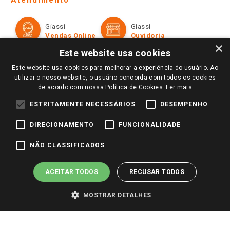
Política de Privacidade e Termos de Uso
Cartão Giassi
Formas de Pagamento
Giassi
Giassi
Televendas
Políticas de entrega
Vendas Online
Ouvidoria
Amigo Giassi
×
Trocas e Devoluções
Este website usa cookies
Notícias
Este website usa cookies para melhorar a experiência do usuário. Ao
Perguntas frequentes
Redes Sociais
utilizar o nosso website, o usuário concorda com todos os cookies
Trabalhe Conosco
de acordo com nossa Política de Cookies.
Ler mais
Identidade Visual
ESTRITAMENTE NECESSÁRIOS
DESEMPENHO
DIRECIONAMENTO
FUNCIONALIDADE
Pagamento e Segurança
NÃO CLASSIFICADOS
ACEITAR TODOS
RECUSAR TODOS
MOSTRAR DETALHES