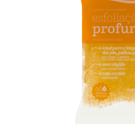
10
º
arroz