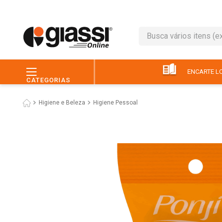
Busca vários itens (ex.: 
TERMOS MAIS BUSC
1
º
leite
ENCARTE LO
CATEGORIAS
2
º
café
Higiene e Beleza
Higiene Pessoal
3
º
queijo
4
º
papel higiênico
5
º
chocolate
6
º
pão
7
º
macarrão
8
º
iogurte
9
º
ovo