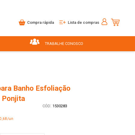
Compra rápida
Lista de compras
TRABALHE CONOSCO
para Banho Esfoliação
 Ponjita
:
1530283
0,68/un