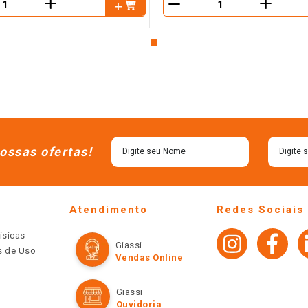
＋
＋
－
ossas ofertas!
Atendimento
Redes Sociais
ísicas
Giassi
os de Uso
Vendas Online
Giassi
Ouvidoria