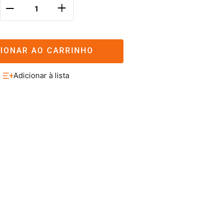
＋
－
CIONAR AO CARRINHO