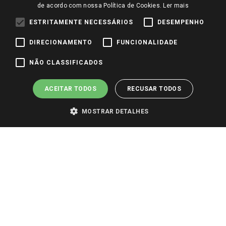
de acordo com nossa Política de Cookies.
Ler mais
Trabalhe Conosco
ESTRITAMENTE NECESSÁRIOS
DESEMPENHO
Identidade Visual
DIRECIONAMENTO
FUNCIONALIDADE
Pagamento e Segurança
NÃO CLASSIFICADOS
ACEITAR TODOS
RECUSAR TODOS
MOSTRAR DETALHES
PARA VER OS PREÇOS DA SUA REGIÃO, FAÇA LOGIN E SELECIONE A LOJA DE
SUA PREFERÊNCIA. SOMENTE APÓS O LOGIN, OS PREÇOS DA SUA REGIÃO OU
LOJA SERÃO CARREGADOS.
TODOS OS PREÇOS E CONDIÇÕES COMERCIAIS DESTE SITE SÃO VÁLIDOS APENAS