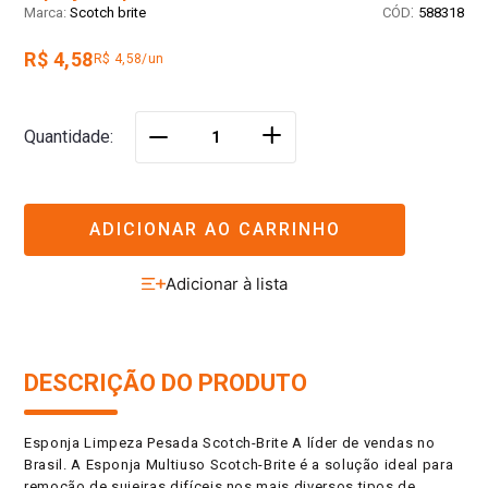
:
Scotch brite
588318
R$ 4,58
R$ 4,58/un
＋
Quantidade
－
ADICIONAR AO CARRINHO
DESCRIÇÃO DO PRODUTO
Esponja Limpeza Pesada Scotch-Brite A líder de vendas no
Brasil. A Esponja Multiuso Scotch-Brite é a solução ideal para
remoção de sujeiras difíceis nos mais diversos tipos de