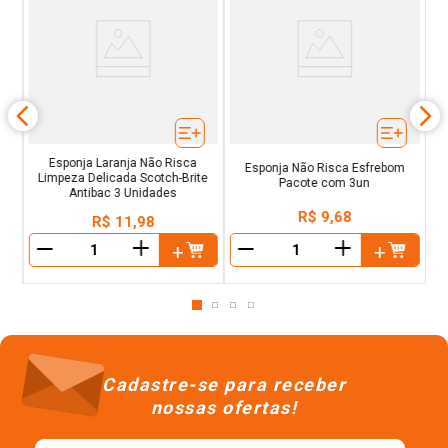
e
Ki
Esponja Laranja Não Risca
Esponja Não Risca Esfrebom
Limpeza Delicada Scotch-Brite
Pacote com 3un
Antibac 3 Unidades
R$
9
,
68
R$
11
,
98
＋
＋
－
－
Cadastre-se para receber
nossas ofertas!