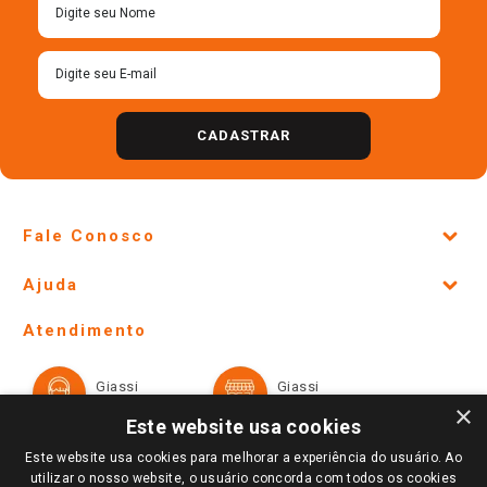
CADASTRAR
Fale Conosco
Site Institucional
Ajuda
Lojas Físicas e Horários
Telefones e horários das lojas físicas
Ofertas
Atendimento
Política de Privacidade e Termos de Uso
Cartão Giassi
Formas de Pagamento
Giassi
Giassi
Televendas
Políticas de entrega
Vendas Online
Ouvidoria
×
Amigo Giassi
Este website usa cookies
Trocas e Devoluções
Notícias
Este website usa cookies para melhorar a experiência do usuário. Ao
Perguntas frequentes
utilizar o nosso website, o usuário concorda com todos os cookies
Redes Sociais