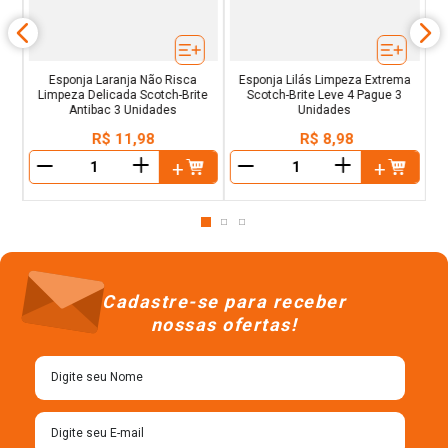
Esponja Laranja Não Risca
Esponja Lilás Limpeza Extrema
Limpeza Delicada Scotch-Brite
Scotch-Brite Leve 4 Pague 3
Antibac 3 Unidades
Unidades
R$
11
,
98
R$
8
,
98
＋
＋
－
－
Cadastre-se para receber
nossas ofertas!