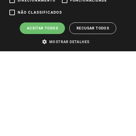
DIRECIONAMENTO
FUNCIONALIDADE
Pagamento e Segurança
NÃO CLASSIFICADOS
ACEITAR TODOS
RECUSAR TODOS
MOSTRAR DETALHES
PARA VER OS PREÇOS DA SUA REGIÃO, FAÇA LOGIN E SELECIONE A LOJA DE
SUA PREFERÊNCIA. SOMENTE APÓS O LOGIN, OS PREÇOS DA SUA REGIÃO OU
LOJA SERÃO CARREGADOS.
TODOS OS PREÇOS E CONDIÇÕES COMERCIAIS DESTE SITE SÃO VÁLIDOS APENAS
PARA COMPRAS REALIZADAS NO GIASSI.COM.BR E NA LOJA SELECIONADA
APÓS O LOGIN, E NÃO NECESSARIAMENTE SE APLICAM ÀS LOJAS FÍSICAS. OS
PREÇOS PARA AS VENDAS ONLINE DIVULGADOS NO SITE PREVALECEM ANTE
OS DEMAIS EVENTUALMENTE ANUNCIADOS EM OUTROS MEIOS DE