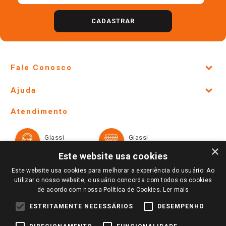
CADASTRAR
Fale Conosco
Site Institucional
Ajuda
Lojas Físicas e Horários
Telefones e horários das lojas físicas
Ofertas
Atendimento
Política de Privacidade e Termos de Uso
Cartão Giassi
Formas de Pagamento
Giassi
Giassi
Televendas
Políticas de entrega
Vendas Online
Ouvidoria
×
Amigo Giassi
Este website usa cookies
Trocas e Devoluções
Notícias
Este website usa cookies para melhorar a experiência do usuário. Ao
Perguntas frequentes
utilizar o nosso website, o usuário concorda com todos os cookies
Redes Sociais
de acordo com nossa Política de Cookies.
Ler mais
Trabalhe Conosco
ESTRITAMENTE NECESSÁRIOS
DESEMPENHO
Identidade Visual