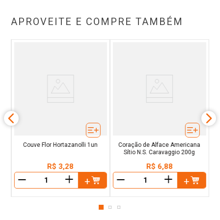
APROVEITE E COMPRE TAMBÉM
%
B
Couve Flor Hortazanolli 1un
Coração de Alface Americana
Sítio N.S. Caravaggio 200g
R$
3
,
28
R$
6
,
88
＋
＋
－
－