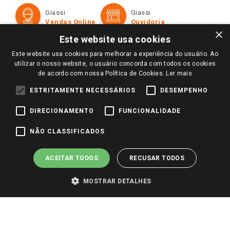
Formas de Pagamento
Giassi
Giassi
Televendas
Políticas de entrega
Vendas Online
Ouvidoria
Amigo Giassi
×
Trocas e Devoluções
Este website usa cookies
Notícias
Este website usa cookies para melhorar a experiência do usuário. Ao
Perguntas frequentes
Redes Sociais
utilizar o nosso website, o usuário concorda com todos os cookies
Trabalhe Conosco
de acordo com nossa Política de Cookies.
Ler mais
Identidade Visual
ESTRITAMENTE NECESSÁRIOS
DESEMPENHO
DIRECIONAMENTO
FUNCIONALIDADE
Pagamento e Segurança
NÃO CLASSIFICADOS
ACEITAR TODOS
RECUSAR TODOS
MOSTRAR DETALHES