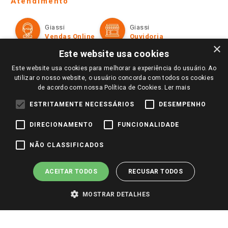
Atendimento
Política de Privacidade e Termos de Uso
Cartão Giassi
Formas de Pagamento
Giassi
Giassi
Televendas
Políticas de entrega
Vendas Online
Ouvidoria
Amigo Giassi
×
Trocas e Devoluções
Este website usa cookies
Notícias
Este website usa cookies para melhorar a experiência do usuário. Ao
Perguntas frequentes
Redes Sociais
utilizar o nosso website, o usuário concorda com todos os cookies
Trabalhe Conosco
de acordo com nossa Política de Cookies.
Ler mais
Identidade Visual
ESTRITAMENTE NECESSÁRIOS
DESEMPENHO
DIRECIONAMENTO
FUNCIONALIDADE
Pagamento e Segurança
NÃO CLASSIFICADOS
ACEITAR TODOS
RECUSAR TODOS
MOSTRAR DETALHES