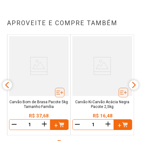
APROVEITE E COMPRE TAMBÉM
sco
s
Carvão Bom de Brasa Pacote 5kg
Carvão Ki-Carvão Acácia Negra
Tamanho Família
Pacote 2,5kg
R$
37
,
68
R$
16
,
48
＋
＋
－
－