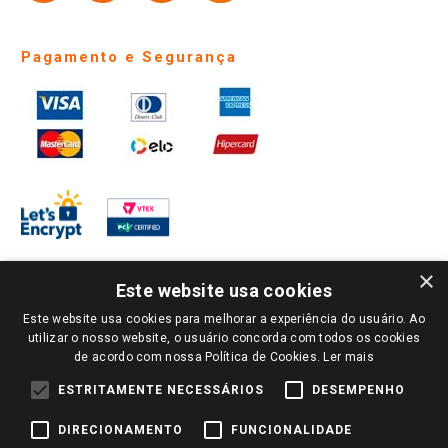
Pagamento e Segurança
×
Este website usa cookies
Este website usa cookies para melhorar a experiência do usuário. Ao
PARA VER OS PREÇOS DA SUA REGIÃO, FAÇA LOGIN E SELECIONE A LOJA DE
utilizar o nosso website, o usuário concorda com todos os cookies
SUA PREFERÊNCIA. SOMENTE APÓS O LOGIN, OS PREÇOS DA SUA REGIÃO OU
de acordo com nossa Política de Cookies.
Ler mais
LOJA SERÃO CARREGADOS.
TODOS OS PREÇOS E CONDIÇÕES COMERCIAIS DESTE SITE SÃO VÁLIDOS APENAS
ESTRITAMENTE NECESSÁRIOS
DESEMPENHO
PARA COMPRAS REALIZADAS NO GIASSI.COM.BR E NA LOJA SELECIONADA
APÓS O LOGIN, E NÃO NECESSARIAMENTE SE APLICAM ÀS LOJAS FÍSICAS. OS
DIRECIONAMENTO
FUNCIONALIDADE
PREÇOS PARA AS VENDAS ONLINE DIVULGADOS NO SITE PREVALECEM ANTE
OS DEMAIS EVENTUALMENTE ANUNCIADOS EM OUTROS MEIOS DE