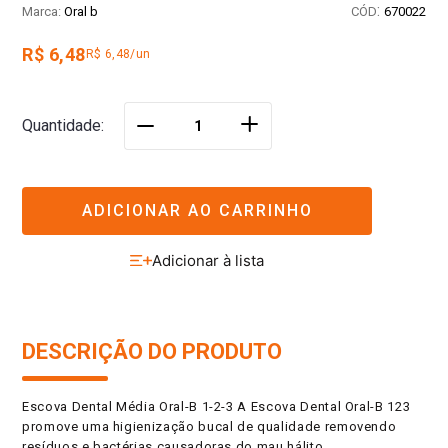
:
Oral b
670022
R$ 6,48
R$ 6,48/un
＋
Quantidade
－
ADICIONAR AO CARRINHO
DESCRIÇÃO DO PRODUTO
Escova Dental Média Oral-B 1-2-3 A Escova Dental Oral-B 123
promove uma higienização bucal de qualidade removendo
resíduos e bactérias causadoras do mau hálito.