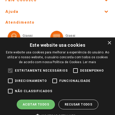
Site Institucional
Ajuda
Lojas Físicas e Horários
Telefones e horários das lojas físicas
Ofertas
Atendimento
Política de Privacidade e Termos de Uso
Cartão Giassi
Formas de Pagamento
Giassi
Giassi
Televendas
Políticas de entrega
Vendas Online
Ouvidoria
×
Amigo Giassi
Este website usa cookies
Trocas e Devoluções
Notícias
Este website usa cookies para melhorar a experiência do usuário. Ao
Perguntas frequentes
utilizar o nosso website, o usuário concorda com todos os cookies
Redes Sociais
de acordo com nossa Política de Cookies.
Ler mais
Trabalhe Conosco
ESTRITAMENTE NECESSÁRIOS
DESEMPENHO
Identidade Visual
DIRECIONAMENTO
FUNCIONALIDADE
Pagamento e Segurança
NÃO CLASSIFICADOS
ACEITAR TODOS
RECUSAR TODOS