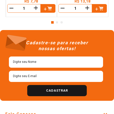
R$
7
,
78
R$
13
,
18
＋
＋
－
－
Cadastre-se para receber
nossas ofertas!
CADASTRAR
Fale Conosco