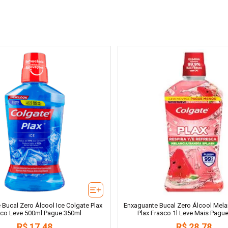
Bucal Zero Álcool Ice Colgate Plax
Enxaguante Bucal Zero Álcool Mela
sco Leve 500ml Pague 350ml
Plax Frasco 1l Leve Mais Pag
R$
17
,
48
R$
28
,
78