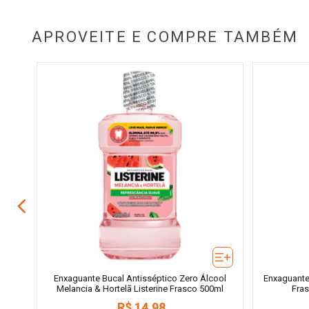
APROVEITE E COMPRE TAMBÉM
nous
l 70g
Enxaguante Bucal Antisséptico Zero Álcool
Enxaguante 
Melancia & Hortelã Listerine Frasco 500ml
Fra
R$
14
,
98