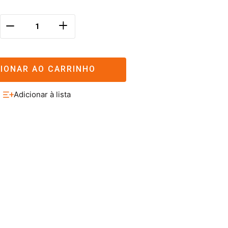
＋
－
CIONAR AO CARRINHO