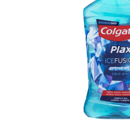
10
º
iogurte