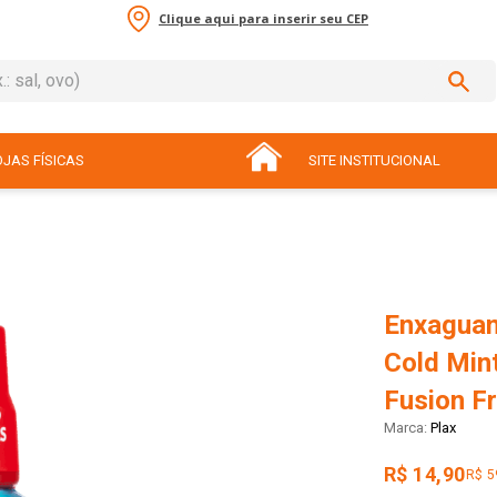
Clique aqui para inserir seu CEP
sal, ovo)
ADOS
JAS FÍSICAS
SITE INSTITUCIONAL
Enxaguan
Cold Mint
Fusion F
Plax
R$ 14,90
R$ 5