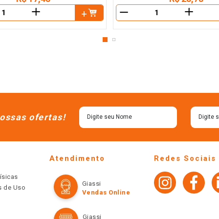
＋
＋
－
ossas ofertas!
Atendimento
Redes Sociais
ísicas
Giassi
os de Uso
Vendas Online
Giassi