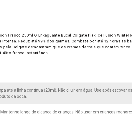
usion Frasco 250ml O Enxaguante Bucal Colgate Plax Ice Fusion Winter
a intensa. Reduz até 99% dos germes. Combate por até 12 horas as bact
os pela Colgate demonstram que os cremes dentais que contém zinco
Hálito fresco instantâneo.
pa até a linha contínua (20ml). Não diluir em água. Use após escovar o
roduto da boca.
. Mantenha longe do alcance de crianças. Não usar em crianças menores