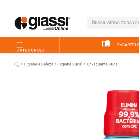
Busca vários itens (ex.: 
TERMOS MAIS BUSC
1
º
café
ENCARTE LO
CATEGORIAS
2
º
leite
Higiene e Beleza
Higiene Bucal
Enxaguante Bucal
3
º
queijo
4
º
papel higiênico
5
º
chocolate
6
º
macarrão
7
º
arroz
8
º
pão
9
º
ovo