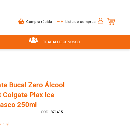
Compra rápida
Lista de compras
TRABALHE CONOSCO
te Bucal Zero Álcool
 Colgate Plax Ice
rasco 250ml
:
871435
9,60/l