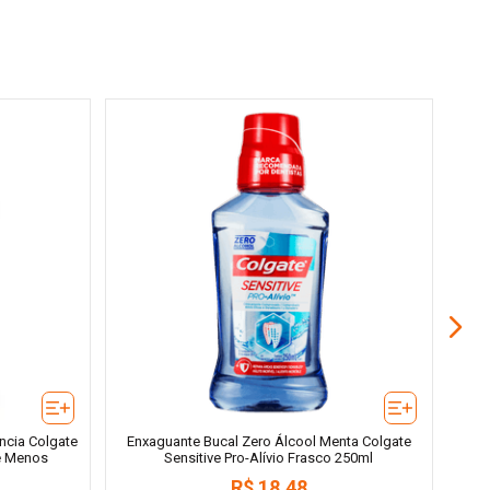
En
Álc
ncia Colgate
Enxaguante Bucal Zero Álcool Menta Colgate
ue Menos
Sensitive Pro-Alívio Frasco 250ml
R$
18
,
48