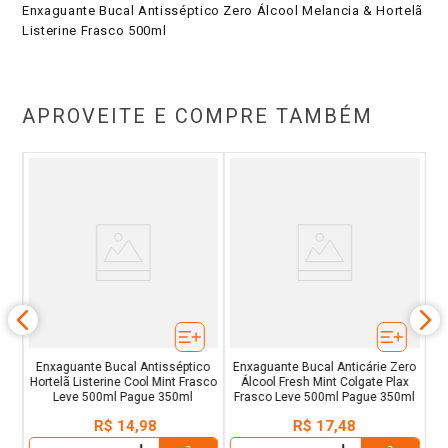
Enxaguante Bucal Antisséptico Zero Álcool Melancia & Hortelã
Listerine Frasco 500ml
APROVEITE E COMPRE TAMBÉM
Ice
Co
Enxaguante Bucal Antisséptico
Enxaguante Bucal Anticárie Zero
Hortelã Listerine Cool Mint Frasco
Álcool Fresh Mint Colgate Plax
Leve 500ml Pague 350ml
Frasco Leve 500ml Pague 350ml
R$
14
,
98
R$
17
,
48