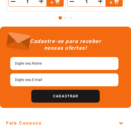
＋
＋
－
－
Cadastre-se para receber
nossas ofertas!
CADASTRAR
Fale Conosco