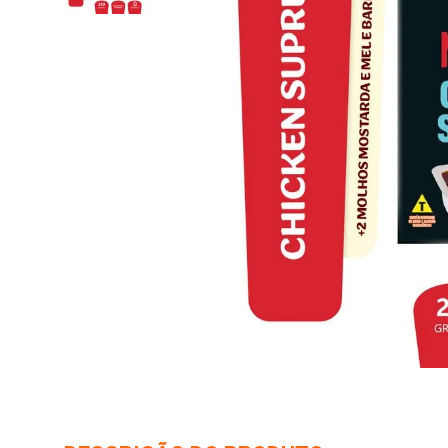
10
º
arroz