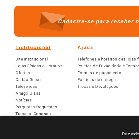
Cadastre-se para receber n
Institucional
Ajuda
Site Institucional
Telefones e horários das lojas f
Lojas Físicas e Horários
Política de Privacidade e Term
Ofertas
Formas de pagamento
Cartão Giassi
Políticas de entrega
Televendas
Trocas e Devoluções
Amigo Giassi
Notícias
Perguntas frequentes
Trabalhe Conosco
Identidade Visual
Este webs
PARA VER OS PREÇOS DA SUA REGIÃO, FAÇA 