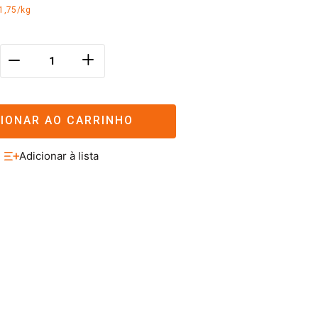
1,75/kg
＋
－
CIONAR AO CARRINHO