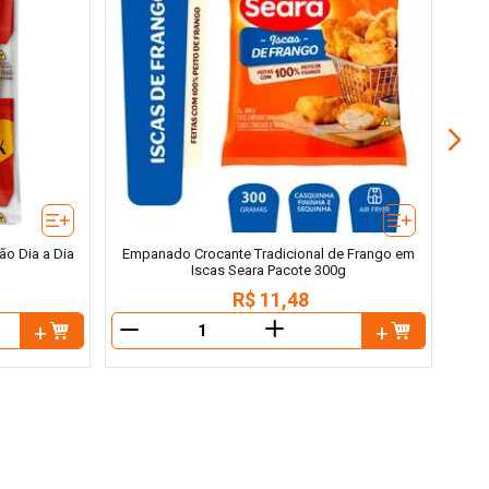
Em
o Dia a Dia
Empanado Crocante Tradicional de Frango em
Iscas Seara Pacote 300g
R$
11
,
48
＋
－
－