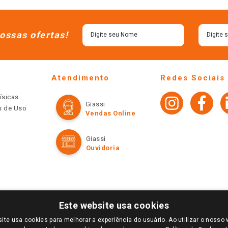
ossas ofertas!
Atendimento
Redes Sociais
ísicas
Giassi
os de Uso
Vendas Online
Giassi
Ouvidoria
Este website usa cookies
ite usa cookies para melhorar a experiência do usuário. Ao utilizar o nosso 
LOGIN E SELECIONE A LOJA DE SUA PREFERÊNCIA. SOMENTE APÓS O LOGIN, OS PREÇOS