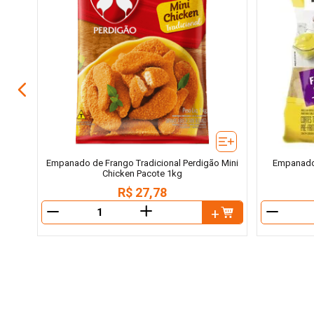
ote
Empanado de Frango Tradicional Perdigão Mini
Empanado 
Chicken Pacote 1kg
R$
27
,
78
＋
－
－