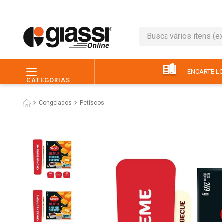
Busca vários itens (ex.: 
TERMOS MAIS BUSC
1
º
leite
ENCARTE LO
CATEGORIAS
2
º
café
Congelados
Petiscos
3
º
queijo
4
º
papel higiênico
5
º
chocolate
6
º
pão
7
º
macarrão
8
º
iogurte
9
º
ovo