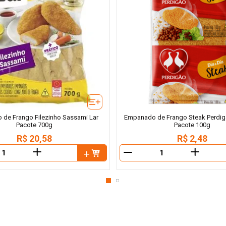
de Frango Filezinho Sassami Lar
Empanado de Frango Steak Perdigã
Pacote 700g
Pacote 100g
R$
20
,
58
R$
2
,
48
＋
＋
－