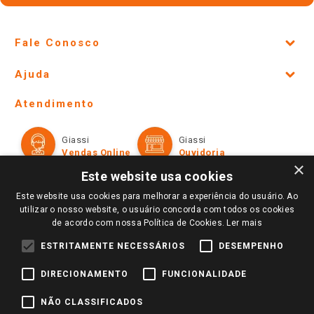
Fale Conosco
Site Institucional
Ajuda
Lojas Físicas e Horários
Telefones e horários das lojas físicas
Ofertas
Atendimento
Política de Privacidade e Termos de Uso
Cartão Giassi
Formas de Pagamento
Giassi
Giassi
Televendas
Políticas de entrega
Vendas Online
Ouvidoria
Amigo Giassi
×
Trocas e Devoluções
Este website usa cookies
Notícias
Este website usa cookies para melhorar a experiência do usuário. Ao
Perguntas frequentes
Redes Sociais
utilizar o nosso website, o usuário concorda com todos os cookies
Trabalhe Conosco
de acordo com nossa Política de Cookies.
Ler mais
Identidade Visual
ESTRITAMENTE NECESSÁRIOS
DESEMPENHO
DIRECIONAMENTO
FUNCIONALIDADE
Pagamento e Segurança
NÃO CLASSIFICADOS