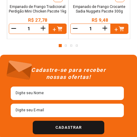
Empanado de Frango Tradicional
Empanado de Frango Crocante
Perdigão Mini Chicken Pacote 1kg
Sadia Nuggets Pacote 300g
R$
27
,
78
R$
9
,
48
＋
＋
－
－
Cadastre-se para receber
nossas ofertas!
CADASTRAR