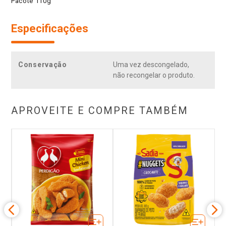
Pacote 110g
Especificações
Conservação
Uma vez descongelado,
não recongelar o produto.
APROVEITE E COMPRE TAMBÉM
a
E
g