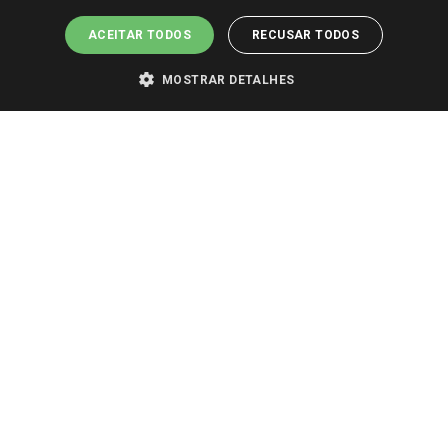
ACEITAR TODOS
RECUSAR TODOS
MOSTRAR DETALHES
PARA VER OS PREÇOS DA SUA REGIÃO, FAÇA LOGIN E SELECIONE A LOJA DE
SUA PREFERÊNCIA. SOMENTE APÓS O LOGIN, OS PREÇOS DA SUA REGIÃO OU
LOJA SERÃO CARREGADOS.
TODOS OS PREÇOS E CONDIÇÕES COMERCIAIS DESTE SITE SÃO VÁLIDOS APENAS
PARA COMPRAS REALIZADAS NO GIASSI.COM.BR E NA LOJA SELECIONADA
APÓS O LOGIN, E NÃO NECESSARIAMENTE SE APLICAM ÀS LOJAS FÍSICAS. OS
PREÇOS PARA AS VENDAS ONLINE DIVULGADOS NO SITE PREVALECEM ANTE
OS DEMAIS EVENTUALMENTE ANUNCIADOS EM OUTROS MEIOS DE
COMUNICAÇÃO E SITES DE BUSCAS.
2022 COPYRIGHT - GIASSI SUPERMERCADOS. TODOS OS DIREITOS RESERVADOS.