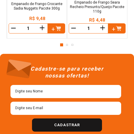
Empanado de Frango Seara
Empanado de Frango Crocante
Recheio Presunto/Queijo Pacote
Sadia Nuggets Pacote 300g
110g
R$
9
,
48
R$
4
,
48
＋
＋
－
－
Cadastre-se para receber
nossas ofertas!
CADASTRAR