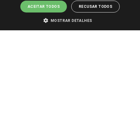
ACEITAR TODOS
RECUSAR TODOS
MOSTRAR DETALHES
PARA VER OS PREÇOS DA SUA REGIÃO, FAÇA LOGIN E SELECIONE A LOJA DE
SUA PREFERÊNCIA. SOMENTE APÓS O LOGIN, OS PREÇOS DA SUA REGIÃO OU
LOJA SERÃO CARREGADOS.
TODOS OS PREÇOS E CONDIÇÕES COMERCIAIS DESTE SITE SÃO VÁLIDOS APENAS
PARA COMPRAS REALIZADAS NO GIASSI.COM.BR E NA LOJA SELECIONADA
APÓS O LOGIN, E NÃO NECESSARIAMENTE SE APLICAM ÀS LOJAS FÍSICAS. OS
PREÇOS PARA AS VENDAS ONLINE DIVULGADOS NO SITE PREVALECEM ANTE
OS DEMAIS EVENTUALMENTE ANUNCIADOS EM OUTROS MEIOS DE
COMUNICAÇÃO E SITES DE BUSCAS.
2022 COPYRIGHT - GIASSI SUPERMERCADOS. TODOS OS DIREITOS RESERVADOS.