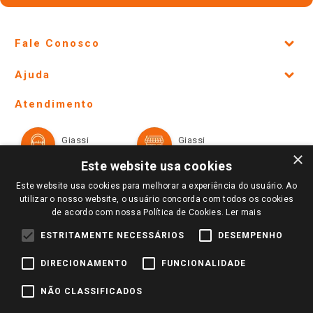
Fale Conosco
Site Institucional
Ajuda
Lojas Físicas e Horários
Telefones e horários das lojas físicas
Ofertas
Atendimento
Política de Privacidade e Termos de Uso
Cartão Giassi
Formas de Pagamento
Giassi
Giassi
Televendas
Políticas de entrega
Vendas Online
Ouvidoria
×
Amigo Giassi
Este website usa cookies
Trocas e Devoluções
Notícias
Este website usa cookies para melhorar a experiência do usuário. Ao
Perguntas frequentes
utilizar o nosso website, o usuário concorda com todos os cookies
Redes Sociais
de acordo com nossa Política de Cookies.
Ler mais
Trabalhe Conosco
ESTRITAMENTE NECESSÁRIOS
DESEMPENHO
Identidade Visual
DIRECIONAMENTO
FUNCIONALIDADE
Pagamento e Segurança
NÃO CLASSIFICADOS