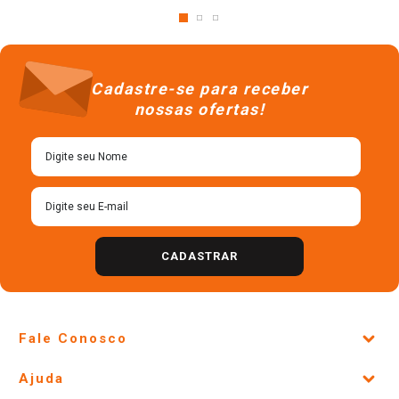
Desodorante Pó para os Pés
Eau de Toilette Vanilla Chanson
Baruel Tenys Pé Original Frasco
d'Eau Caixa 100ml
100g
R$
121
,
90
R$
11
,
98
＋
＋
－
－
Cadastre-se para receber
nossas ofertas!
CADASTRAR