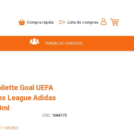
Compra rápida
Lista de compras
TRABALHE CONOSCO
ilette Goal UEFA
s League Adidas
0ml
:
1684175
 1.169,00/l