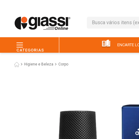
Busca vários itens (ex.: 
TERMOS MAIS BUSC
1
º
leite
ENCARTE LO
CATEGORIAS
2
º
café
Higiene e Beleza
Corpo
3
º
queijo
4
º
papel higiênico
5
º
chocolate
6
º
arroz
7
º
macarrão
8
º
ovo
9
º
pão