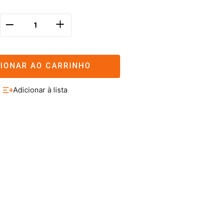
＋
－
CIONAR AO CARRINHO