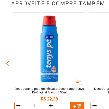
APROVEITE E COMPRE TAMBÉM
ss
Desodorante para os Pés Jato Seco Baruel Tenys
Desodoran
Pé Original Frasco 150ml
S
R$
22
,
38
＋
－
－