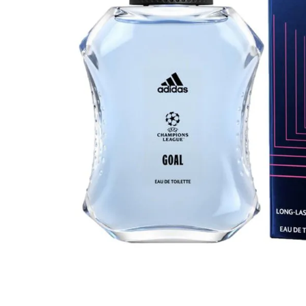
10
º
iogurte