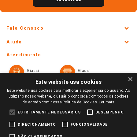
Fale Conosco
Site Institucional
Ajuda
Lojas Físicas e Horários
Telefones e horários das lojas físicas
Ofertas
Atendimento
Política de Privacidade e Termos de Uso
Cartão Giassi
Formas de Pagamento
Giassi
Giassi
Televendas
Políticas de entrega
Vendas Online
Ouvidoria
×
Amigo Giassi
Este website usa cookies
Trocas e Devoluções
Notícias
Este website usa cookies para melhorar a experiência do usuário. Ao
Perguntas frequentes
utilizar o nosso website, o usuário concorda com todos os cookies
Redes Sociais
de acordo com nossa Política de Cookies.
Ler mais
Trabalhe Conosco
ESTRITAMENTE NECESSÁRIOS
DESEMPENHO
Identidade Visual
DIRECIONAMENTO
FUNCIONALIDADE
NÃO CLASSIFICADOS