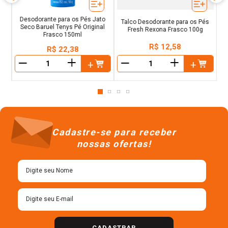
Desodorante para os Pés Jato
Talco Desodorante para os Pés
Seco Baruel Tenys Pé Original
Fresh Rexona Frasco 100g
Frasco 150ml
R$
12
,
58
R$
22
,
38
＋
＋
－
－
Cadastre-se para receber
nossas ofertas!
CADASTRAR