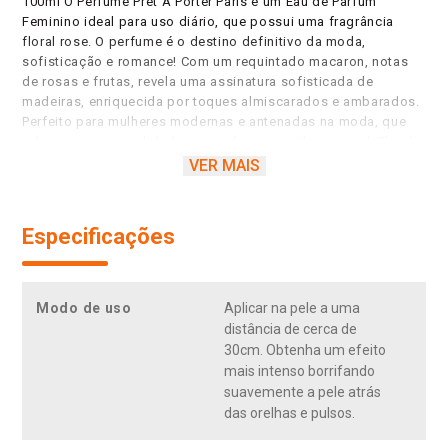
100ml O Perfume Prêt À Porter Paris é um Eau de Parfum
Feminino ideal para uso diário, que possui uma fragrância
floral rose. O perfume é o destino definitivo da moda,
sofisticação e romance! Com um requintado macaron, notas
de rosas e frutas, revela uma assinatura sofisticada de
madeiras, enriquecida por toques almiscarados e ambarados.
Perfeito para mulheres modernas e antenadas na moda, que
valorizam a originalidade e mantém seu estilo pessoal. Floral
rosa. Notas de topo: Cassis, mandarina, pimenta-rosa. Notas
VER MAIS
de coração: Rosa, acorde de macaron ispahan, jasmim. Notas
de base: Madeira de cedro, notas ambaradas, almíscares.
Especificações
Modo de uso
Aplicar na pele a uma
distância de cerca de
30cm. Obtenha um efeito
mais intenso borrifando
suavemente a pele atrás
das orelhas e pulsos.