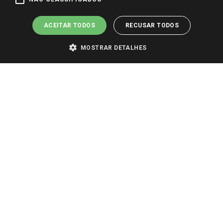
Pagamento e Segurança
ACEITAR TODOS
RECUSAR TODOS
MOSTRAR DETALHES
PARA VER OS PREÇOS DA SUA REGIÃO, FAÇA LOGIN E SELECIONE A LOJA DE
SUA PREFERÊNCIA. SOMENTE APÓS O LOGIN, OS PREÇOS DA SUA REGIÃO OU
LOJA SERÃO CARREGADOS.
TODOS OS PREÇOS E CONDIÇÕES COMERCIAIS DESTE SITE SÃO VÁLIDOS APENAS
PARA COMPRAS REALIZADAS NO GIASSI.COM.BR E NA LOJA SELECIONADA
APÓS O LOGIN, E NÃO NECESSARIAMENTE SE APLICAM ÀS LOJAS FÍSICAS. OS
PREÇOS PARA AS VENDAS ONLINE DIVULGADOS NO SITE PREVALECEM ANTE
OS DEMAIS EVENTUALMENTE ANUNCIADOS EM OUTROS MEIOS DE
COMUNICAÇÃO E SITES DE BUSCAS.
2022 COPYRIGHT - GIASSI SUPERMERCADOS. TODOS OS DIREITOS RESERVADOS.