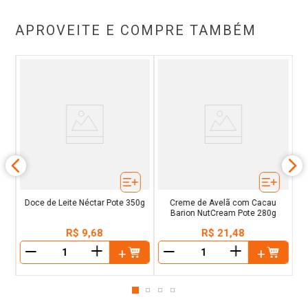
APROVEITE E COMPRE TAMBÉM
l
e
er
Doce de Leite Néctar Pote 350g
Creme de Avelã com Cacau
Barion NutCream Pote 280g
R$
9
,
68
R$
21
,
48
＋
＋
－
－