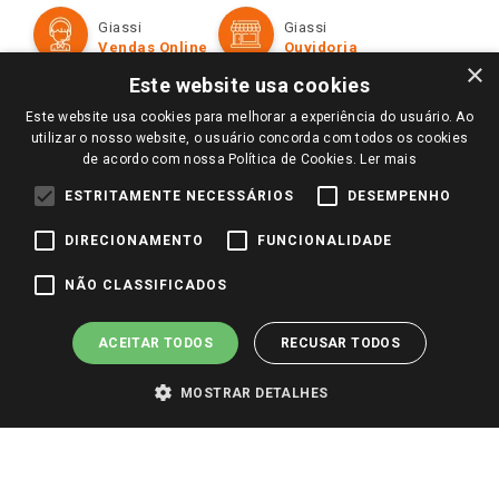
Formas de Pagamento
Giassi
Giassi
Televendas
Políticas de entrega
Vendas Online
Ouvidoria
Amigo Giassi
×
Trocas e Devoluções
Este website usa cookies
Notícias
Este website usa cookies para melhorar a experiência do usuário. Ao
Perguntas frequentes
Redes Sociais
utilizar o nosso website, o usuário concorda com todos os cookies
Trabalhe Conosco
de acordo com nossa Política de Cookies.
Ler mais
Identidade Visual
ESTRITAMENTE NECESSÁRIOS
DESEMPENHO
DIRECIONAMENTO
FUNCIONALIDADE
Pagamento e Segurança
NÃO CLASSIFICADOS
ACEITAR TODOS
RECUSAR TODOS
MOSTRAR DETALHES