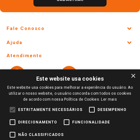
Fale Conosco
Site Institucional
Ajuda
Lojas Físicas e Horários
Telefones e horários das lojas físicas
Ofertas
Atendimento
Política de Privacidade e Termos de Uso
Cartão Giassi
Formas de Pagamento
Giassi
Giassi
Televendas
×
Políticas de entrega
Vendas Online
Ouvidoria
Este website usa cookies
Amigo Giassi
Trocas e Devoluções
Este website usa cookies para melhorar a experiência do usuário. Ao
Notícias
utilizar o nosso website, o usuário concorda com todos os cookies
Perguntas frequentes
de acordo com nossa Política de Cookies.
Ler mais
Redes Sociais
Trabalhe Conosco
ESTRITAMENTE NECESSÁRIOS
DESEMPENHO
Identidade Visual
DIRECIONAMENTO
FUNCIONALIDADE
NÃO CLASSIFICADOS
Pagamento e Segurança