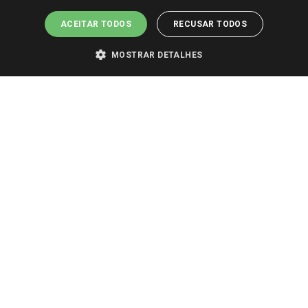
ACEITAR TODOS
RECUSAR TODOS
MOSTRAR DETALHES
PARA VER OS PREÇOS DA SUA REGIÃO, FAÇA LOGIN E SELECIONE A LOJA DE
SUA PREFERÊNCIA. SOMENTE APÓS O LOGIN, OS PREÇOS DA SUA REGIÃO OU
LOJA SERÃO CARREGADOS.
TODOS OS PREÇOS E CONDIÇÕES COMERCIAIS DESTE SITE SÃO VÁLIDOS APENAS
PARA COMPRAS REALIZADAS NO GIASSI.COM.BR E NA LOJA SELECIONADA
APÓS O LOGIN, E NÃO NECESSARIAMENTE SE APLICAM ÀS LOJAS FÍSICAS. OS
PREÇOS PARA AS VENDAS ONLINE DIVULGADOS NO SITE PREVALECEM ANTE
OS DEMAIS EVENTUALMENTE ANUNCIADOS EM OUTROS MEIOS DE
COMUNICAÇÃO E SITES DE BUSCAS.
2022 COPYRIGHT - GIASSI SUPERMERCADOS. TODOS OS DIREITOS RESERVADOS.