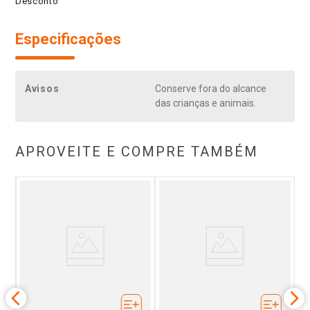
Desconto
Especificações
Avisos
Conserve fora do alcance
das crianças e animais.
APROVEITE E COMPRE TAMBÉM
ivo
De
fil
co