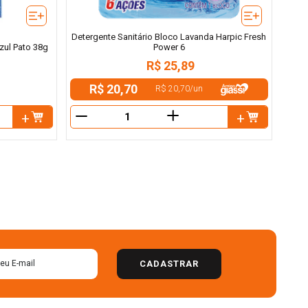
Detergente Sanitário Bloco Lavanda Harpic Fresh
Power 6
zul Pato 38g
R$
25
,
89
R$ 20,70
R$ 20,70
/
un
＋
－
CADASTRAR