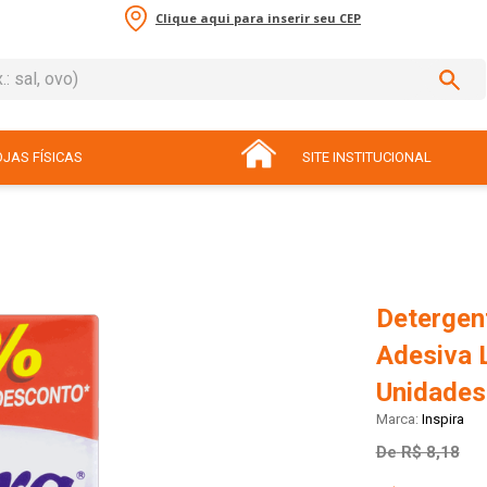
Clique aqui para inserir seu CEP
sal, ovo)
ADOS
JAS FÍSICAS
SITE INSTITUCIONAL
Detergent
Adesiva 
Unidades
Inspira
De
R$ 8,18