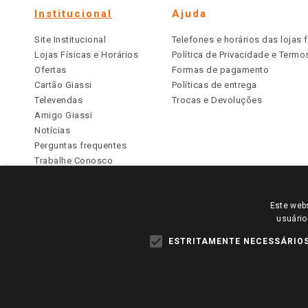
Institucional
Ajuda
Site Institucional
Telefones e horários das lojas f
Lojas Físicas e Horários
Política de Privacidade e Term
Ofertas
Formas de pagamento
Cartão Giassi
Políticas de entrega
Televendas
Trocas e Devoluções
Amigo Giassi
Notícias
Perguntas frequentes
Trabalhe Conosco
Identidade Visual
Este webs
PARA VER OS PREÇOS DA SUA REGIÃO, FAÇA 
usuário
TODOS OS PREÇOS E CONDIÇÕES COMERCIAIS DESTE SI
APLICAM ÀS LOJAS FÍSICAS. OS PREÇOS PARA AS VE
ESTRITAMENTE NECESSÁRIO