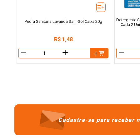
Detergente S
Pedra Sanitária Lavanda Sani-Sol Caixa 20g
Cada 2 Un
R$
1
,
48
＋
－
－
Cadastre-se para receber n