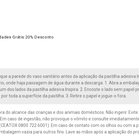
nidades Grátis 20% Desconto
que a parede do vaso sanitário antes da aplicação da pastilha adesiva I
rio, onde haja passagem de água durante a descarga. 1. Abra a embala
um dos lados da pastilha adesiva Inspira. 2. Encoste o lado sem papel pr
or toda a superfície da pastilha. 3. Retire o papel e jogue-o fora.
ra do alcance das crianças e dos animais domésticos. Não ingerir. Evite
 Em caso de ingestão, não provoque o vômito e consulte imediatamente 
(CEATOX 0800 722 6001). Em caso de contato com os olhos ou com a 
 embalagem vazia para outros fins. Lave as mãos após a aplicação do pr