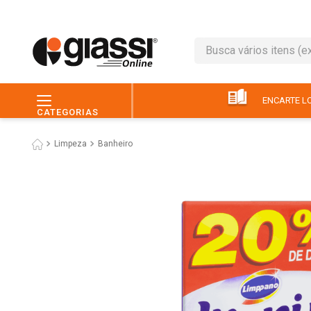
Busca vários itens (ex.: 
TERMOS MAIS BUSC
1
º
leite
ENCARTE LO
CATEGORIAS
2
º
café
Limpeza
Banheiro
3
º
queijo
4
º
papel higiênico
5
º
chocolate
6
º
pão
7
º
macarrão
8
º
iogurte
9
º
ovo