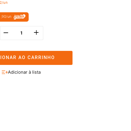
72/un
1,90
/
un
＋
－
CIONAR AO CARRINHO