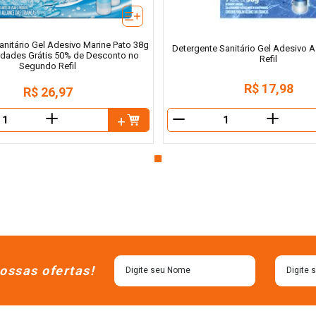
anitário Gel Adesivo Marine Pato 38g
Detergente Sanitário Gel Adesivo A
idades Grátis 50% de Desconto no
Refil
Segundo Refil
R$
17
,
98
R$
26
,
97
＋
＋
－
ossas ofertas!