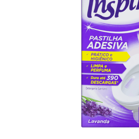
10
º
arroz