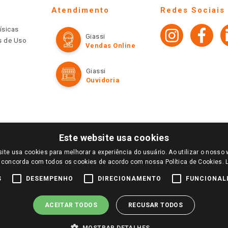
Atendimento
Redes Sociais
ísicas
Giassi
os de Uso
Vendas Online
Giassi
Ouvidoria
Este website usa cookies
ite usa cookies para melhorar a experiência do usuário. Ao utilizar o nosso 
LOGIN E SELECIONE A LOJA DE SUA PREFERÊNCIA. SOMENTE APÓS O LOGIN, OS PREÇOS
 concorda com todos os cookies de acordo com nossa Política de Cookies.
TE SÃO VÁLIDOS APENAS PARA COMPRAS REALIZADAS NO GIASSI.COM.BR E NA LOJA SE
NDAS ONLINE DIVULGADOS NO SITE PREVALECEM ANTE OS DEMAIS EVENTUALMENTE AN
S
DESEMPENHO
DIRECIONAMENTO
FUNCIONAL
DE BUSCAS.
2022 COPYRIGHT - GIASSI SUPERMERCADOS. TODOS OS DIREITOS RESERVADOS.
ACEITAR TODOS
RECUSAR TODOS