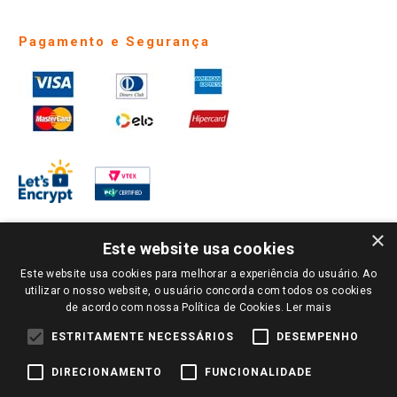
Pagamento e Segurança
×
Este website usa cookies
Este website usa cookies para melhorar a experiência do usuário. Ao
PARA VER OS PREÇOS DA SUA REGIÃO, FAÇA LOGIN E SELECIONE A LOJA DE
utilizar o nosso website, o usuário concorda com todos os cookies
SUA PREFERÊNCIA. SOMENTE APÓS O LOGIN, OS PREÇOS DA SUA REGIÃO OU
de acordo com nossa Política de Cookies.
Ler mais
LOJA SERÃO CARREGADOS.
TODOS OS PREÇOS E CONDIÇÕES COMERCIAIS DESTE SITE SÃO VÁLIDOS APENAS
ESTRITAMENTE NECESSÁRIOS
DESEMPENHO
PARA COMPRAS REALIZADAS NO GIASSI.COM.BR E NA LOJA SELECIONADA
APÓS O LOGIN, E NÃO NECESSARIAMENTE SE APLICAM ÀS LOJAS FÍSICAS. OS
DIRECIONAMENTO
FUNCIONALIDADE
PREÇOS PARA AS VENDAS ONLINE DIVULGADOS NO SITE PREVALECEM ANTE
OS DEMAIS EVENTUALMENTE ANUNCIADOS EM OUTROS MEIOS DE