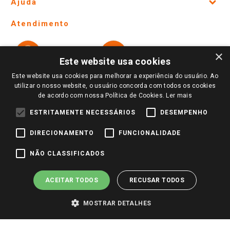
Ajuda
Lojas Físicas e Horários
Telefones e horários das lojas físicas
Ofertas
Atendimento
Política de Privacidade e Termos de Uso
Cartão Giassi
Formas de Pagamento
Giassi
Giassi
Televendas
×
Políticas de entrega
Vendas Online
Ouvidoria
Este website usa cookies
Amigo Giassi
Trocas e Devoluções
Este website usa cookies para melhorar a experiência do usuário. Ao
Notícias
utilizar o nosso website, o usuário concorda com todos os cookies
Perguntas frequentes
de acordo com nossa Política de Cookies.
Ler mais
Redes Sociais
Trabalhe Conosco
ESTRITAMENTE NECESSÁRIOS
DESEMPENHO
Identidade Visual
DIRECIONAMENTO
FUNCIONALIDADE
NÃO CLASSIFICADOS
Pagamento e Segurança
ACEITAR TODOS
RECUSAR TODOS
MOSTRAR DETALHES