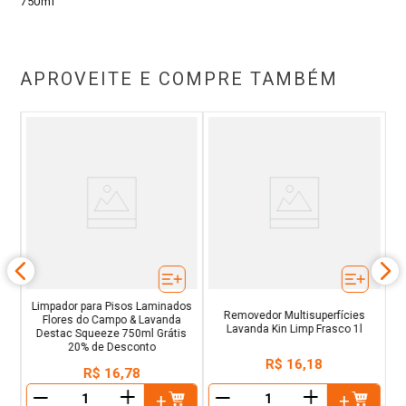
750ml
APROVEITE E COMPRE TAMBÉM
la
P
Limpador para Pisos Laminados
Removedor Multisuperfícies
Flores do Campo & Lavanda
Lavanda Kin Limp Frasco 1l
Destac Squeeze 750ml Grátis
20% de Desconto
R$
16
,
18
R$
16
,
78
＋
＋
－
－